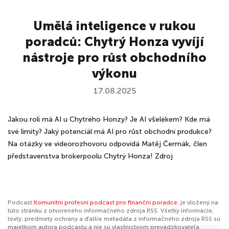
Umělá inteligence v rukou
poradců: Chytrý Honza vyvíjí
nástroje pro růst obchodního
výkonu
17.08.2025
Jakou roli má AI u Chytrého Honzy? Je AI všelékem? Kde má
své limity? Jaký potenciál má AI pro růst obchodní produkce?
Na otázky ve videorozhovoru odpovídá Matěj Čermák, člen
představenstva brokerpoolu Chytrý Honza! Zdroj
Podcast
Komunitní profesní podcast pro finanční poradce.
je vložený na
túto stránku z otvoreného informačného zdroja RSS. Všetky informácie,
texty, predmety ochrany a ďalšie metadáta z informačného zdroja RSS sú
majetkom autora podcastu a nie sú vlastníctvom prevádzkovateľa