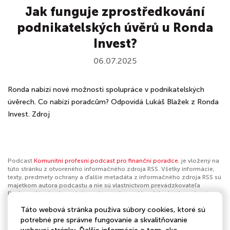
Jak funguje zprostředkování
podnikatelských úvěrů u Ronda
Invest?
06.07.2025
Ronda nabízí nové možnosti spolupráce v podnikatelských
úvěrech. Co nabízí poradcům? Odpovídá Lukáš Blažek z Ronda
Invest. Zdroj
Podcast
Komunitní profesní podcast pro finanční poradce.
je vložený na
túto stránku z otvoreného informačného zdroja RSS. Všetky informácie,
texty, predmety ochrany a ďalšie metadáta z informačného zdroja RSS sú
majetkom autora podcastu a nie sú vlastníctvom prevádzkovateľa
Podmaz, ktorý ani nevytvára ani nezodpovedá za ich obsah podcastov.
Ak máš za to, že podcast porušuje práva iných osôb alebo pravidlá
Táto webová stránka používa súbory cookies, ktoré sú
Podmaz, môžeš
nahlásiť obsah
. Ak je toto tvoj podcast a chceš získať
kontrolu nad týmto profilom
klikni sem
.
potrebné pre správne fungovanie a skvalitňovanie