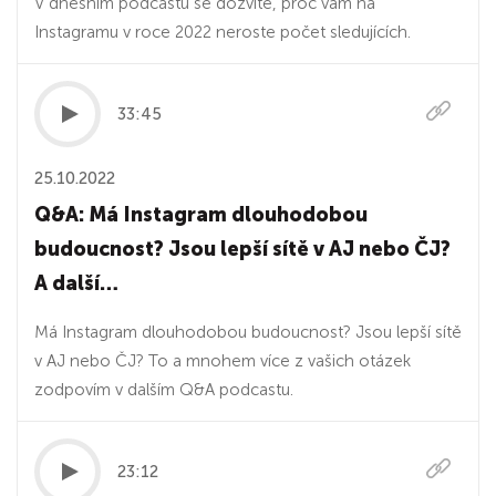
V dnešním podcastu se dozvíte, proč vám na
Instagramu v roce 2022 neroste počet sledujících.
33:45
25.10.2022
Q&A: Má Instagram dlouhodobou
budoucnost? Jsou lepší sítě v AJ nebo ČJ?
A další…
Má Instagram dlouhodobou budoucnost? Jsou lepší sítě
v AJ nebo ČJ? To a mnohem více z vašich otázek
zodpovím v dalším Q&A podcastu.
23:12