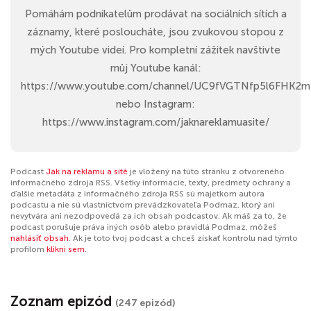
Pomáhám podnikatelům prodávat na sociálních sítích a
záznamy, které posloucháte, jsou zvukovou stopou z
mých Youtube videí. Pro kompletní zážitek navštivte
můj Youtube kanál:
https://www.youtube.com/channel/UC9fVGTNfp5l6FHK2m
nebo Instagram:
https://www.instagram.com/jaknareklamuasite/
Podcast
Jak na reklamu a sítě
je vložený na túto stránku z otvoreného
informačného zdroja RSS. Všetky informácie, texty, predmety ochrany a
ďalšie metadáta z informačného zdroja RSS sú majetkom autora
podcastu a nie sú vlastníctvom prevádzkovateľa Podmaz, ktorý ani
nevytvára ani nezodpovedá za ich obsah podcastov. Ak máš za to, že
podcast porušuje práva iných osôb alebo pravidlá Podmaz, môžeš
nahlásiť obsah
. Ak je toto tvoj podcast a chceš získať kontrolu nad týmto
profilom
klikni sem
.
Zoznam epizód
(247 epizód)