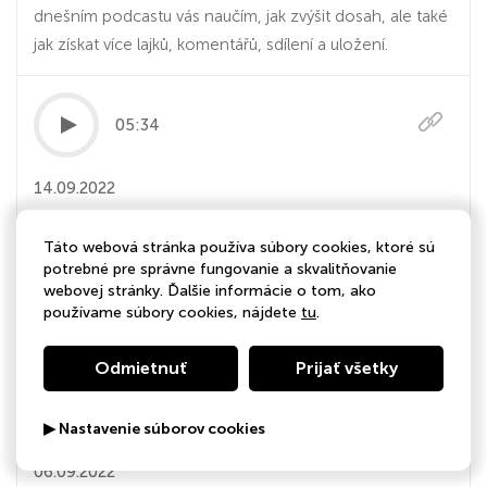
dnešním podcastu vás naučím, jak zvýšit dosah, ale také
jak získat více lajků, komentářů, sdílení a uložení.
05:34
14.09.2022
Heštegy: Jak a proč je používat?
Táto webová stránka používa súbory cookies, ktoré sú
potrebné pre správne fungovanie a skvalitňovanie
Heštegy na Instagramu jsou pro marketing na sociálních
webovej stránky. Ďalšie informácie o tom, ako
sítích věčné téma. Jak a proč je vlastně používat? To se
používame súbory cookies, nájdete
tu
.
dozvíte v dnešním podcastu.
Odmietnuť
Prijať všetky
05:02
▶ Nastavenie súborov cookies
06.09.2022