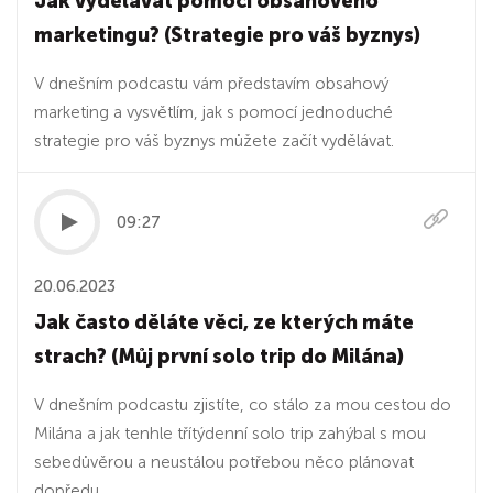
Jak vydělávat pomocí obsahového
marketingu? (Strategie pro váš byznys)
V dnešním podcastu vám představím obsahový
marketing a vysvětlím, jak s pomocí jednoduché
strategie pro váš byznys můžete začít vydělávat.
09:27
20.06.2023
Jak často děláte věci, ze kterých máte
strach? (Můj první solo trip do Milána)
V dnešním podcastu zjistíte, co stálo za mou cestou do
Milána a jak tenhle třítýdenní solo trip zahýbal s mou
sebedůvěrou a neustálou potřebou něco plánovat
dopředu.