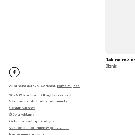
Jak na rekla
Biznis
Ak si nenašiel svoj podcast,
kontaktuj nás
2026 © Podmaz | All rights reserved
Všeobecné obchodné podmienky
Cenník reklamy
Štátna reklama
Ochrana osobných údajov
Všeobecné podmienky používania
Nastavenie súkromia