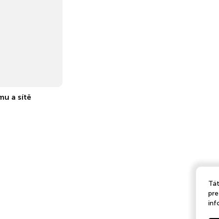
mu a sítě
Tát
pre
inf