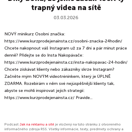
trapný videa na sítě
03.03.2026
NOVÝ minikurz Osobní značka:
https://www.kurzprodejenainsta.cz/osobni-znacka-24hodin/
Chcete nakopnout váš Instagram už za 7 dní a pár minut práce
denně? Přidejte se do Insta Nakopávače:
https://www.kurzprodejenainsta.cz/insta-nakopavac-24-hodin/
Chcete získávat klienty nebo zákazníky skrze Instagram?
Začněte mým NOVÝM videotréninkem, který je ÚPLNĚ
ZDARMA. Rozebírám v něm své nejúspěšnější klienty tak,
abyste se mohli inspirovat jejich strategií:
https://www.kurzprodejenainsta.cz/ Pravide...
Podcast
Jak na reklamu a sítě
je vložený na túto stránku z otvoreného
informačného zdroja RSS. Všetky informácie, texty, predmety ochrany a