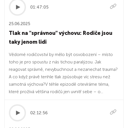
01:47:05
25.06.2025
Tlak na "správnou" výchovu: Rodiče jsou
taky jenom lidi
Vědomé rodičovství by mělo být osvobození – místo
toho je pro spoustu z nás tichou paralýzou. Jak
reagovat správně, nevybuchnout a nezanechat trauma?
A co když právě tenhle tlak způsobuje víc stresu než
samotná výchova?V téhle epizodě otevíráme téma,
které prožívá většina rodičů jen uvnitř sebe – o...
02:12:56