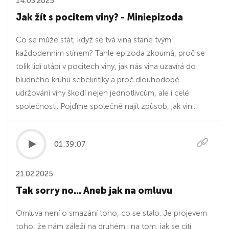
14.03.2025
Jak žít s pocitem viny? - Miniepizoda
Co se může stát, když se tvá vina stane tvým
každodenním stínem? Tahle epizoda zkoumá, proč se
tolik lidí utápí v pocitech viny, jak nás vina uzavírá do
bludného kruhu sebekritiky a proč dlouhodobé
udržování viny škodí nejen jednotlivcům, ale i celé
společnosti. Pojďme společně najít způsob, jak vin...
01:39:07
21.02.2025
Tak sorry no... Aneb jak na omluvu
Omluva není o smazání toho, co se stalo. Je projevem
toho, že nám záleží na druhém i na tom, jak se cítí.