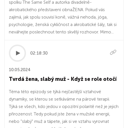
spolku The Same Self a autorka divadelně-
akrobatického představení obnaŽENA. Pokud vás
zajímá, jak spolu souvisí koně, vážná nehoda, jóga,
psychologie, ženská cykličnost a akrobatické šály, tak si
neváhejte poslechnout tento skvělý rozhovor. Mimo...
02:18:30
10.05.2024
Tvrdá žena, slabý muž - Když se role otočí
Téma této epizody se týká nejčastější vztahové
dynamiky, se kterou se setkáváme na párové terapii.
Týká se všech, kdo jedou v opozitní polaritě než je jejich
přirozenost. Tedy pokud jste žena v mužské energii,
nebo "slabý" muž a tápete, jak si ve vztahu vyrovnat