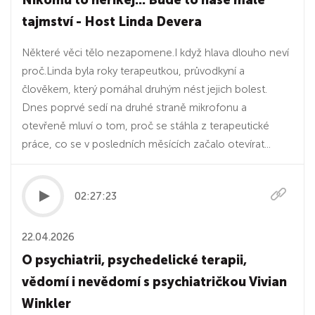
Nikomu to neříkej... Bude to naše malé
tajmství - Host Linda Devera
Některé věci tělo nezapomene.I když hlava dlouho neví
proč.Linda byla roky terapeutkou, průvodkyní a
člověkem, který pomáhal druhým nést jejich bolest.
Dnes poprvé sedí na druhé straně mikrofonu a
otevřeně mluví o tom, proč se stáhla z terapeutické
práce, co se v posledních měsících začalo otevírat...
02:27:23
22.04.2026
O psychiatrii, psychedelické terapii,
vědomí i nevědomí s psychiatričkou Vivian
Winkler