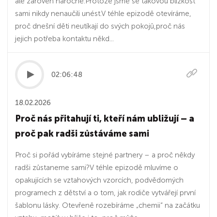
ale zároveň náročné.Protože jsme se takovou blízkost
sami nikdy nenaučili unést.V téhle epizodě otevíráme,
proč dnešní děti neutíkají do svých pokojů,proč nás
jejich potřeba kontaktu někd...
02:06:48
18.02.2026
Proč nás přitahují ti, kteří nám ubližují – a
proč pak radši zůstáváme sami
Proč si pořád vybíráme stejné partnery – a proč někdy
radši zůstaneme sami?V téhle epizodě mluvíme o
opakujících se vztahových vzorcích, podvědomých
programech z dětství a o tom, jak rodiče vytvářejí první
šablonu lásky. Otevřeně rozebíráme „chemii“ na začátku