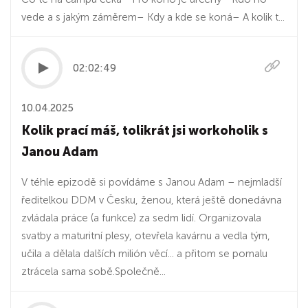
vede a s jakým záměrem– Kdy a kde se koná– A kolik t...
02:02:49
10.04.2025
Kolik prací máš, tolikrát jsi workoholik s
Janou Adam
V téhle epizodě si povídáme s Janou Adam – nejmladší
ředitelkou DDM v Česku, ženou, která ještě donedávna
zvládala práce (a funkce) za sedm lidí. Organizovala
svatby a maturitní plesy, otevřela kavárnu a vedla tým,
učila a dělala dalších milión věcí... a přitom se pomalu
ztrácela sama sobě.Společně...