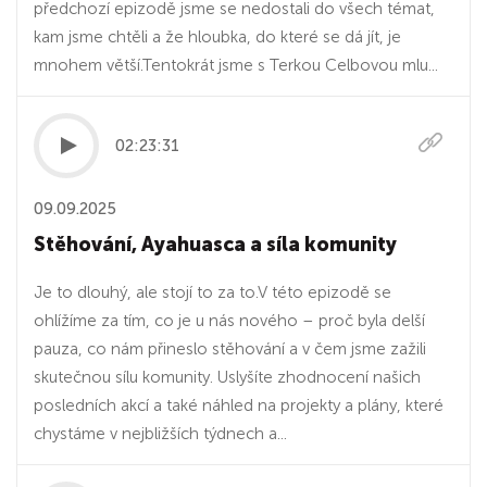
předchozí epizodě jsme se nedostali do všech témat,
kam jsme chtěli a že hloubka, do které se dá jít, je
mnohem větší.Tentokrát jsme s Terkou Celbovou mlu...
02:23:31
09.09.2025
Stěhování, Ayahuasca a síla komunity
Je to dlouhý, ale stojí to za to.V této epizodě se
ohlížíme za tím, co je u nás nového – proč byla delší
pauza, co nám přineslo stěhování a v čem jsme zažili
skutečnou sílu komunity. Uslyšíte zhodnocení našich
posledních akcí a také náhled na projekty a plány, které
chystáme v nejbližších týdnech a...