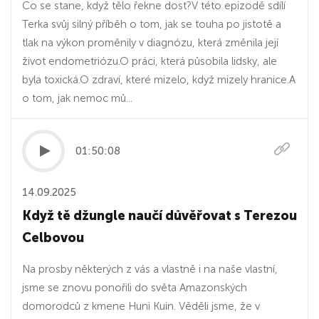
Co se stane, když tělo řekne dost?V této epizodě sdílí
Terka svůj silný příběh o tom, jak se touha po jistotě a
tlak na výkon proměnily v diagnózu, která změnila její
život endometriózu.O práci, která působila lidsky, ale
byla toxická.O zdraví, které mizelo, když mizely hranice.A
o tom, jak nemoc mů...
01:50:08
14.09.2025
Když tě džungle naučí důvěřovat s Terezou
Celbovou
Na prosby některých z vás a vlastně i na naše vlastní,
jsme se znovu ponořili do světa Amazonských
domorodců z kmene Huni Kuin. Věděli jsme, že v