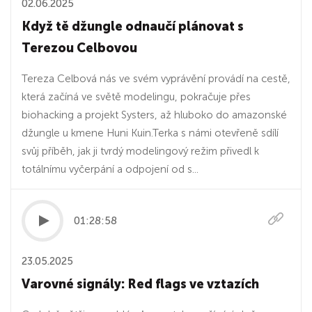
02.06.2025
Když tě džungle odnaučí plánovat s
Terezou Celbovou
Tereza Celbová nás ve svém vyprávění provádí na cestě,
která začíná ve světě modelingu, pokračuje přes
biohacking a projekt Systers, až hluboko do amazonské
džungle u kmene Huni Kuin.Terka s námi otevřeně sdílí
svůj příběh, jak ji tvrdý modelingový režim přivedl k
totálnímu vyčerpání a odpojení od s...
01:28:58
23.05.2025
Varovné signály: Red flags ve vztazích