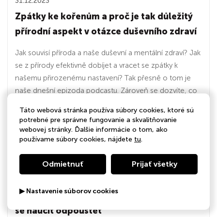
31.12.2023
Zpátky ke kořenům a proč je tak důležitý
přírodní aspekt v otázce duševního zdraví
Jak souvisí příroda a naše duševní a mentální zdraví? Jak
se z přírody efektivně dobíjet a vracet se zpátky k
našemu přirozenému nastavení? Tak přesně o tom je
naše dnešní epizoda podcastu. Zároveň se dozvíte, co
a v jakém rozsahu děláme my pro naše napojení na
Táto webová stránka používa súbory cookies, ktoré sú
přírodní zdroje a dary. Pojďte se insp...
potrebné pre správne fungovanie a skvalitňovanie
webovej stránky. Ďalšie informácie o tom, ako
používame súbory cookies, nájdete
tu
.
01:16:06
Odmietnuť
Prijať všetky
23.12.2023
▶ Nastavenie súborov cookies
Nikdy neodpustím... Nikdy! Aneb proč a jak
se naučit odpouštět