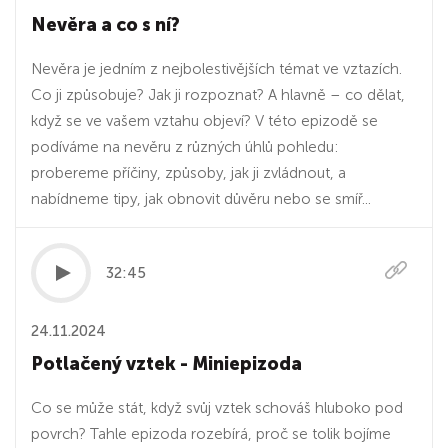
Nevěra a co s ní?
Nevěra je jedním z nejbolestivějších témat ve vztazích.
Co ji způsobuje? Jak ji rozpoznat? A hlavně – co dělat,
když se ve vašem vztahu objeví? V této epizodě se
podíváme na nevěru z různých úhlů pohledu:
probereme příčiny, způsoby, jak ji zvládnout, a
nabídneme tipy, jak obnovit důvěru nebo se smíř...
32:45
24.11.2024
Potlačený vztek - Miniepizoda
Co se může stát, když svůj vztek schováš hluboko pod
povrch? Tahle epizoda rozebírá, proč se tolik bojíme