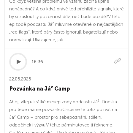
Co když většina problémů ve vztahu začíná úplně
nenápadně? A co když právě teď přehlížíte signály, které
by si zasloužily pozornost dřív, než bude pozdě?V této
epizodě podcastu Já² mluvíme otevřeně o nejčastějších
„red flags“, které páry často ignorují, bagatelizují nebo
normalizují. Ukazujeme, jak...
16:36
22.05.2025
Pozvánka na Já² Camp
Ahoj, vítej u krátké miniepizody podcastu Já². Dneska
pro tebe máme pozvánku.Chceme tě totiž pozvat na
Já² Camp – prostor pro sebepoznání, sdílení,
odpočinek i výzvu.V téhle párminutovce ti řekneme:–
Co tě na campu čeká– Pro koho je určený– Kdo ho