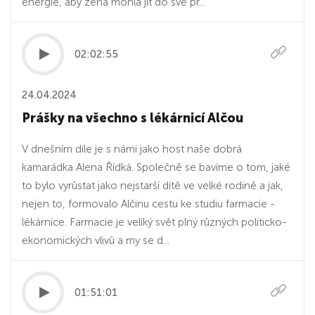
energie, aby žena mohla jít do své př...
02:02:55
24.04.2024
Prášky na všechno s lékárnicí Alčou
V dnešním díle je s námi jako host naše dobrá
kamarádka Alena Řídká. Společně se bavíme o tom, jaké
to bylo vyrůstat jako nejstarší dítě ve velké rodině a jak,
nejen to, formovalo Alčinu cestu ke studiu farmacie -
lékárnice. Farmacie je veliký svět plný různých politicko-
ekonomických vlivů a my se d...
01:51:01