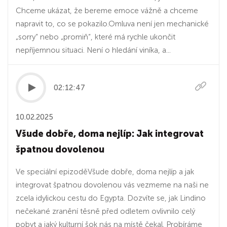
Chceme ukázat, že bereme emoce vážně a chceme
napravit to, co se pokazilo.Omluva není jen mechanické
„sorry“ nebo „promiň“, které má rychle ukončit
nepříjemnou situaci. Není o hledání viníka, a...
02:12:47
10.02.2025
Všude dobře, doma nejlíp: Jak integrovat
špatnou dovolenou
Ve speciální epizoděVšude dobře, doma nejlíp a jak
integrovat špatnou dovolenou vás vezmeme na naši ne
zcela idylickou cestu do Egypta. Dozvíte se, jak Lindino
nečekané zranění těsně před odletem ovlivnilo celý
pobyt a jaký kulturní šok nás na místě čekal. Probíráme