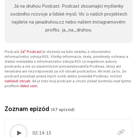
Já na druhou Podcast. Podcast zkoumající myšlenky
osobního rozvoje a lidské mysli. Víc o našich projektech
najdete na janadruhou.cz nebo našem instagramovém
profilu: ja_na_druhou.
Podcast
Já² Podcast
je vložený na túto stránku z otvoreného
informačného zdroja RSS. Všetky informácie, texty, predmety ochrany a
ďalšie metadáta z informačného zdroja RSS sú majetkom autora
podcastu a nie sú vlastníctvom prevádzkovateľa Podmaz, ktorý ani
nevytvára ani nezodpovedá za ich obsah podcastov. Ak máš za to, že
podcast porušuje práva iných osôb alebo pravidlá Podmaz, môžeš
nahlásiť obsah
. Ak je toto tvoj podcast a chceš získať kontrolu nad týmto
profilom
klikni sem
.
Zoznam epizód
(67 epizód)
02:14:13