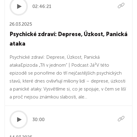
02:46:21
26.03.2025
Psychické zdraví: Deprese, Úzkost, Panická
ataka
Psychické zdraví: Deprese, Úzkost, Panická
atakaEpizoda „Tři v jednom“ | Podcast Já²V této
epizodě se ponoříme do tří nejčastějších psychických
stavů, které dnes ovlivňují miliony lidí – deprese, úzkosti
a panické ataky. Vysvětlíme si, co je spojuje, v čem se liší
a proč nejsou známkou slabosti, ale...
30:00