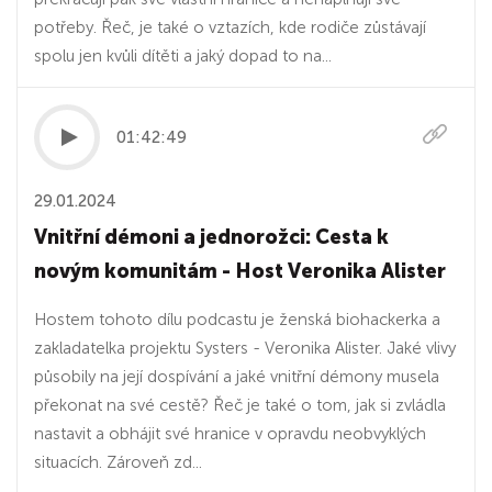
potřeby. Řeč, je také o vztazích, kde rodiče zůstávají
spolu jen kvůli dítěti a jaký dopad to na...
01:42:49
29.01.2024
Vnitřní démoni a jednorožci: Cesta k
novým komunitám - Host Veronika Alister
Hostem tohoto dílu podcastu je ženská biohackerka a
zakladatelka projektu Systers - Veronika Alister. Jaké vlivy
působily na její dospívání a jaké vnitřní démony musela
překonat na své cestě? Řeč je také o tom, jak si zvládla
nastavit a obhájit své hranice v opravdu neobvyklých
situacích. Zároveň zd...