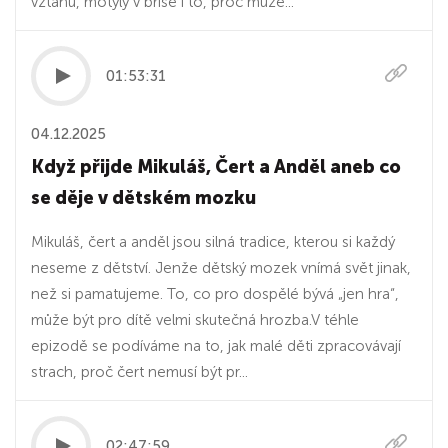
vztahu, motýly v břiše i to, proč může...
01:53:31
04.12.2025
Když přijde Mikuláš, Čert a Anděl aneb co
se děje v dětském mozku
Mikuláš, čert a anděl jsou silná tradice, kterou si každý
neseme z dětství. Jenže dětský mozek vnímá svět jinak,
než si pamatujeme. To, co pro dospělé bývá „jen hra“,
může být pro dítě velmi skutečná hrozba.V téhle
epizodě se podíváme na to, jak malé děti zpracovávají
strach, proč čert nemusí být pr...
02:47:59