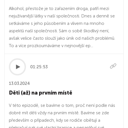
Alkohol, přestože je to zařazením droga, patří mezi
nejužívanější látky v naší společnosti. Dnes a denně se
setkáváme s jeho působením a vlivem na mnoho
aspektů naší společnosti. Sám o sobě škodlivý není,
avšak velice často slouží jako únik od našich problémů.
To a více prozkoumáváme v nejnovější ep...
01:25:53
13.03.2024
Děti (až) na prvním místě
V této epizodě, se bavíme o tom, proč není podle nás
dobré mít děti vždy na prvním místě. Bavíme se zde
především o případech, kdy se rodiče obětují a
překračují pak své vlastní hranice a nenaplňují své