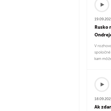
19.09.20
Rusko n
Ondrej
V rozhov
spoločné 
kam môže 
18.09.20
Ak zdan