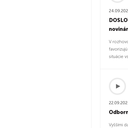
24.09.20
DOSLOV
novinár
V rozhovo
favorizuj
situácie v
22.09.202
Odborní
Vyššími d