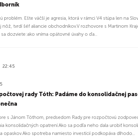
dborník
ú problém. Ešte väčší je agresia, ktorá v rámci V4 stúpa len na S
aj nôž, tvrdí šéf aliancie obchodníkov.V rozhovore s Martinom K
sa dozviete:ako vníma opätovné úvahy o ďa...
22:45
25
zpočtovej rady Tóth: Padáme do konsolidačnej pa
onečna
ore s Jánom Tóthom, predsedom Rady pre rozpočtovú zodpovedn
a konsolidačných opatrení.Ako sa podľa neho dala urobiť konsolid
a opaskov.Ako spotreba namiesto investícií podkopáva dlhodo...