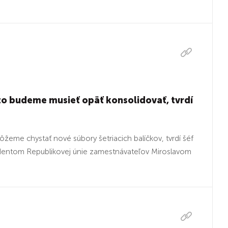
to budeme musieť opäť konsolidovať, tvrdí
eme chystať nové súbory šetriacich balíčkov, tvrdí šéf
zidentom Republikovej únie zamestnávateľov Miroslavom