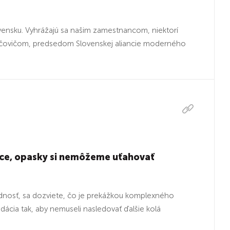
lovensku. Vyhrážajú sa našim zamestnancom, niektorí
rajčovičom, predsedom Slovenskej aliancie moderného
sce, opasky si nemôžeme uťahovať
osť, sa dozviete, čo je prekážkou komplexného
ácia tak, aby nemuseli nasledovať ďalšie kolá