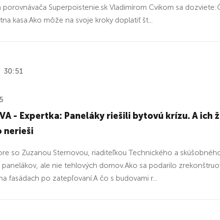
m porovnávača Superpoistenie.sk Vladimírom Cvikom sa dozviete
tna kasa.Ako môže na svoje kroky doplatiť št...
30:51
5
 - Expertka: Paneláky riešili bytovú krízu. A ich ž
o nerieši
re so Zuzanou Sternovou, riaditeľkou Technického a skúšobnéh
i panelákov, ale nie tehlových domov.Ako sa podarilo zrekonštruova
 na fasádach po zatepľovaní.A čo s budovami r...