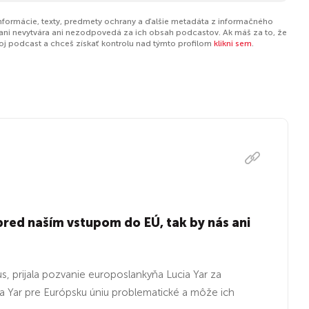
informácie, texty, predmety ochrany a ďalšie metadáta z informačného
ani nevytvára ani nezodpovedá za ich obsah podcastov. Ak máš za to, že
tvoj podcast a chceš získať kontrolu nad týmto profilom
klikni sem
.
pred naším vstupom do EÚ, tak by nás ani
, prijala pozvanie europoslankyňa Lucia Yar za
 Yar pre Európsku úniu problematické a môže ich