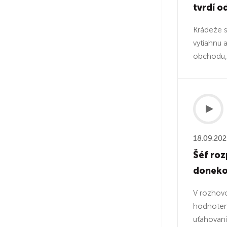
tvrdí o
Krádeže s
vytiahnu 
obchodu, 
18.09.20
Šéf ro
donek
V rozhov
hodnoteni
uťahovani