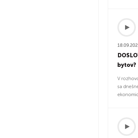
18.09.20
DOSLOVA
bytov?
V rozhovo
sa dnešné 
ekonomick