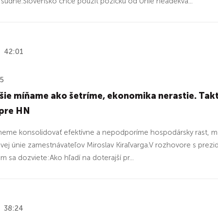
súdne.Slovensko chce použiť pôžičku od Únie neadekvá...
42:01
25
šie míňame ako šetríme, ekonomika nerastie. Tak
 pre HN
eme konsolidovať efektívne a nepodporíme hospodársky rast, môž
vej únie zamestnávateľov Miroslav Kiraľvarga.V rozhovore s pre
m sa dozviete:Ako hľadí na doterajší pr...
38:24