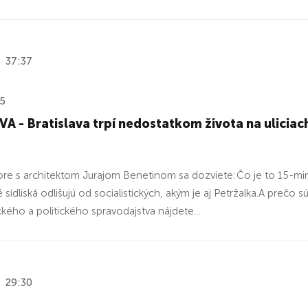
37:37
25
 - Bratislava trpí nedostatkom života na uliciach,
re s architektom Jurajom Benetinom sa dozviete:Čo je to 15-minú
sídliská odlišujú od socialistických, akým je aj Petržalka.A prečo 
ého a politického spravodajstva nájdete...
29:30