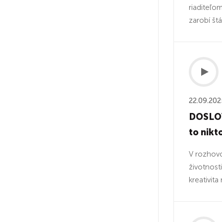
riaditeľo
zarobí štá
22.09.202
DOSLOVA
to nikt
V rozhovo
životnost
kreativita