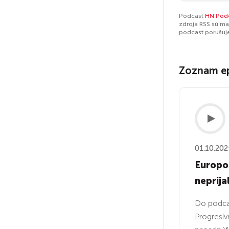
Podcast
HN Pod
zdroja RSS sú ma
podcast porušuj
Zoznam e
01.10.202
Europos
neprijal
Do podcas
Progresív