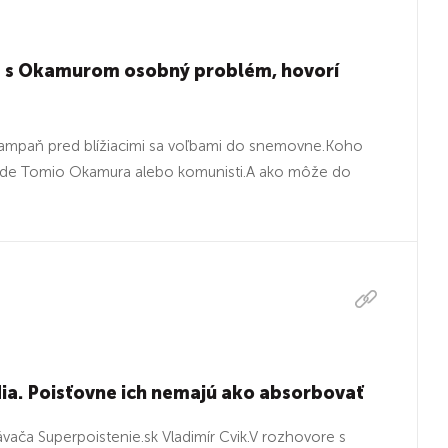
á s Okamurom osobný problém, hovorí
ampaň pred blížiacimi sa voľbami do snemovne.Koho
vláde Tomio Okamura alebo komunisti.A ako môže do
dia. Poisťovne ich nemajú ako absorbovať
vača Superpoistenie.sk Vladimír Cvik.V rozhovore s