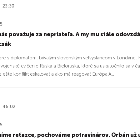
23:30
25
ás považuje za nepriateľa. A my mu stále odovzd
csák
ore s diplomatom, bývalým slovenským veľvyslancom v Londýne,
vojenské cvičenie Ruska a Bieloruska, ktoré sa uskutočnilo sa 
ešte konflikt eskalovať a ako má reagovať Európa.A...
46:02
25
íme reťazce, pochováme potravinárov. Orbán už 