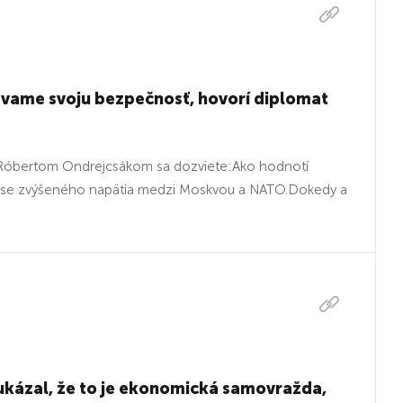
ávame svoju bezpečnosť, hovorí diplomat
 Róbertom Ondrejcsákom sa dozviete:Ako hodnotí
v čase zvýšeného napätia medzi Moskvou a NATO.Dokedy a
ukázal, že to je ekonomická samovražda,