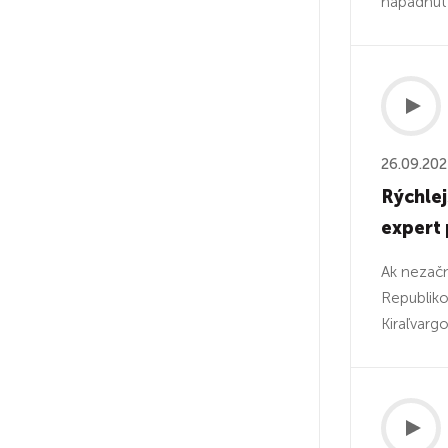
napadnúť 
26.09.20
Rýchlej
expert
Ak nezačn
Republiko
Kiraľvargo