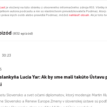
cast
je vložený na túto stránku z otvoreného informačného zdroja RSS. Všetky 
jetkom autora podcastu a nie sú vlastníctvom prevádzkovateľa Podmaz, ktorý 
e práva iných osôb alebo pravidlá Podmaz, môžeš
nahlásiť obsah
. Ak je toto 
pizód
(832 epizód)
30:23
5
lankyňa Lucia Yar: Ak by sme mali takúto Ústavu 
i
tu Slovensko a svet očami diplomatov, ktorý moderuje Martin Klus
ne Slovensko a Renew Europe.Zmeny v slovenskej ústave sú podľa