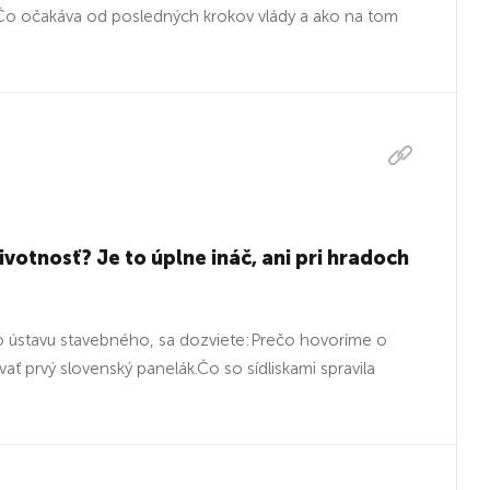
:Čo očakáva od posledných krokov vlády a ako na tom
ivotnosť? Je to úplne ináč, ani pri hradoch
o ústavu stavebného, sa dozviete:Prečo hovoríme o
ť prvý slovenský panelák.Čo so sídliskami spravila