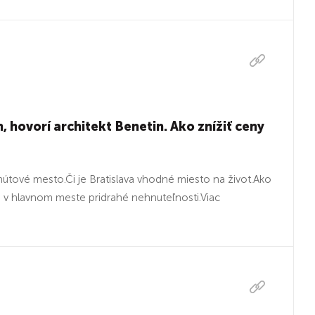
 hovorí architekt Benetin. Ako znížiť ceny
tové mesto.Či je Bratislava vhodné miesto na život.Ako
sú v hlavnom meste pridrahé nehnuteľnosti.⁠Viac