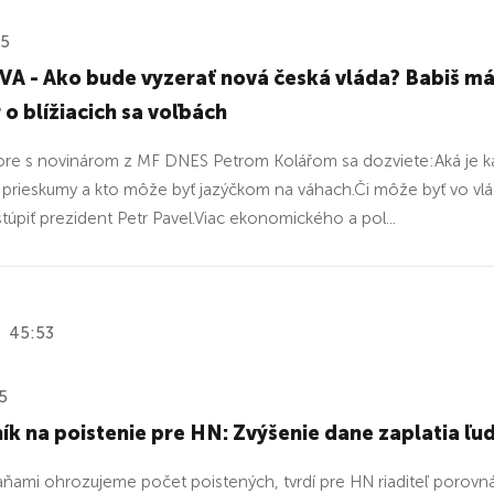
25
A - Ako bude vyzerať nová česká vláda? Babiš m
 o blížiacich sa voľbách
re s novinárom z MF DNES Petrom Kolářom sa dozviete:Aká je k
ú prieskumy a kto môže byť jazýčkom na váhach.Či môže byť vo 
stúpiť prezident Petr Pavel.Viac ekonomického a pol...
45:53
5
k na poistenie pre HN: Zvýšenie dane zaplatia ľu
aňami ohrozujeme počet poistených, tvrdí pre HN riaditeľ porovná