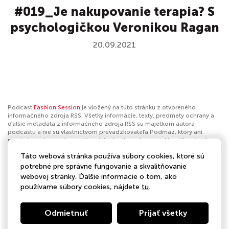
#019_Je nakupovanie terapia? S
psychologičkou Veronikou Ragan
20.09.2021
Podcast
Fashion Session
je vložený na túto stránku z otvoreného
informačného zdroja RSS. Všetky informácie, texty, predmety ochrany a
ďalšie metadáta z informačného zdroja RSS sú majetkom autora
podcastu a nie sú vlastníctvom prevádzkovateľa Podmaz, ktorý ani
nevytvára ani nezodpovedá za ich obsah podcastov. Ak máš za to, že
podcast porušuje práva iných osôb alebo pravidlá Podmaz, môžeš
Táto webová stránka používa súbory cookies, ktoré sú
nahlásiť obsah
. Ak je toto tvoj podcast a chceš získať kontrolu nad týmto
profilom
klikni sem
.
potrebné pre správne fungovanie a skvalitňovanie
webovej stránky. Ďalšie informácie o tom, ako
Autor:
Rádio Expres
používame súbory cookies, nájdete
tu
.
Kategórie:
Spoločnosť a kultúra
,
Umenie
,
Móda a krása
Odmietnuť
Prijať všetky