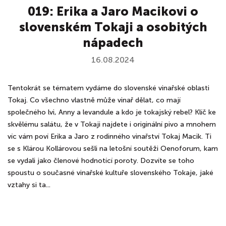
019: Erika a Jaro Macikovi o
slovenském Tokaji a osobitých
nápadech
16.08.2024
Tentokrát se tématem vydáme do slovenské vinařské oblasti
Tokaj. Co všechno vlastně může vinař dělat, co mají
společného lvi, Anny a levandule a kdo je tokajský rebel? Klíč ke
skvělému salátu, že v Tokaji najdete i originální pivo a mnohem
víc vám poví Erika a Jaro z rodinného vinařství Tokaj Macik. Ti
se s Klárou Kollárovou sešli na letošní soutěži Oenoforum, kam
se vydali jako členové hodnotící poroty. Dozvíte se toho
spoustu o současné vinařské kultuře slovenského Tokaje, jaké
vztahy si ta...