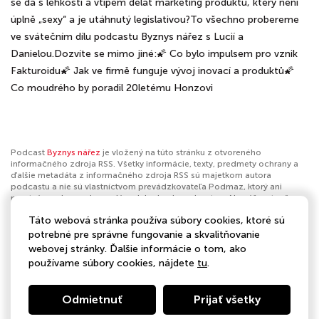
se dá s lehkostí a vtipem dělat marketing produktu, který není
úplně „sexy“ a je utáhnutý legislativou?To všechno probereme
ve svátečním dílu podcastu Byznys nářez s Lucií a
Danielou.Dozvíte se mimo jiné:🌠 Co bylo impulsem pro vznik
Fakturoidu🌠 Jak ve firmě funguje vývoj inovací a produktů🌠
Co moudrého by poradil 20letému Honzovi
Podcast
Byznys nářez
je vložený na túto stránku z otvoreného
informačného zdroja RSS. Všetky informácie, texty, predmety ochrany a
ďalšie metadáta z informačného zdroja RSS sú majetkom autora
podcastu a nie sú vlastníctvom prevádzkovateľa Podmaz, ktorý ani
nevytvára ani nezodpovedá za ich obsah podcastov. Ak máš za to, že
podcast porušuje práva iných osôb alebo pravidlá Podmaz, môžeš
Táto webová stránka používa súbory cookies, ktoré sú
nahlásiť obsah
. Ak je toto tvoj podcast a chceš získať kontrolu nad týmto
profilom
klikni sem
.
potrebné pre správne fungovanie a skvalitňovanie
webovej stránky. Ďalšie informácie o tom, ako
Autor:
Byznys nářez
používame súbory cookies, nájdete
tu
.
Kategórie:
Biznis
,
Kariéra
,
Vzdelávanie
,
Sebazlepšovanie
Odmietnuť
Prijať všetky