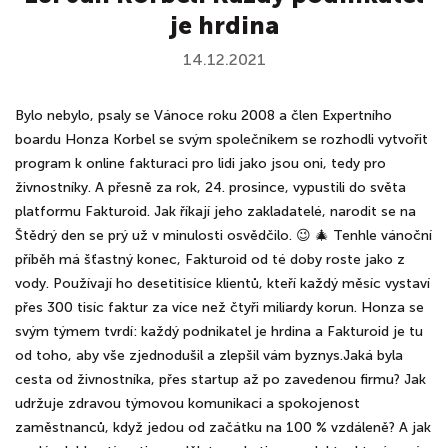
je hrdina
14.12.2021
Bylo nebylo, psaly se Vánoce roku 2008 a člen Expertního
boardu Honza Korbel se svým společníkem se rozhodli vytvořit
program k online fakturaci pro lidi jako jsou oni, tedy pro
živnostníky. A přesně za rok, 24. prosince, vypustili do světa
platformu Fakturoid. Jak říkají jeho zakladatelé, narodit se na
Štědrý den se prý už v minulosti osvědčilo. 😉 🎄 Tenhle vánoční
příběh má šťastný konec, Fakturoid od té doby roste jako z
vody. Používají ho desetitisíce klientů, kteří každý měsíc vystaví
přes 300 tisíc faktur za více než čtyři miliardy korun. Honza se
svým týmem tvrdí: každý podnikatel je hrdina a Fakturoid je tu
od toho, aby vše zjednodušil a zlepšil vám byznys.Jaká byla
cesta od živnostníka, přes startup až po zavedenou firmu? Jak
udržuje zdravou týmovou komunikaci a spokojenost
zaměstnanců, když jedou od začátku na 100 % vzdáleně? A jak