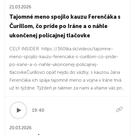
21.03.2026
Tajomné meno spojilo kauzu Ferenčáka s
Čurillom, čo príde po Iráne a o náhle
ukončenej policajnej tlačovke
CELÝ INSIDER: https://360tka.sk/videos/tajomne-
meno-spojilo-kauzu-ferencaka-s-curillom-co-pride-
po-irane-a-o-nahle-ukoncenej-policajnej-
tlacovkeČurillovci opäť nejdú do väzby, s kauzou Jána
Ferenčáka ich spája tajomné meno a vojna v Iráne trvá
už tri týždne. Týždeň je takmer za nami a vítame vás pri...
19:40
20.03.2026