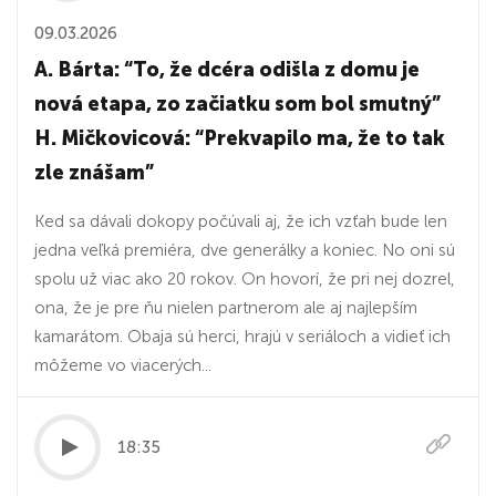
09.03.2026
A. Bárta: “To, že dcéra odišla z domu je
nová etapa, zo začiatku som bol smutný”
H. Mičkovicová: “Prekvapilo ma, že to tak
zle znášam”
Ked sa dávali dokopy počúvali aj, že ich vzťah bude len
jedna veľká premiéra, dve generálky a koniec. No oni sú
spolu už viac ako 20 rokov. On hovorí, že pri nej dozrel,
ona, že je pre ňu nielen partnerom ale aj najlepším
kamarátom. Obaja sú herci, hrajú v seriáloch a vidieť ich
môžeme vo viacerých...
18:35