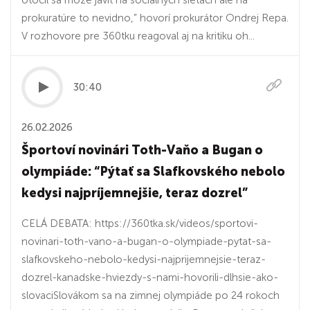
otočil sa môže javiť na sociálnych sieťach ale na
prokuratúre to nevidno,” hovorí prokurátor Ondrej Repa.
V rozhovore pre 360tku reagoval aj na kritiku oh...
30:40
26.02.2026
Športoví novinári Toth-Vaňo a Bugan o
olympiáde: “Pýtať sa Slafkovského nebolo
kedysi najpríjemnejšie, teraz dozrel”
CELÁ DEBATA: https://360tka.sk/videos/sportovi-
novinari-toth-vano-a-bugan-o-olympiade-pytat-sa-
slafkovskeho-nebolo-kedysi-najprijemnejsie-teraz-
dozrel-kanadske-hviezdy-s-nami-hovorili-dlhsie-ako-
slovaciSlovákom sa na zimnej olympiáde po 24 rokoch