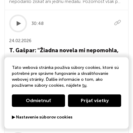
nepodarilo získať ani jednu medailu. Pozornosť však p...
30:48
24.02.2026
T. Gašpar: "Žiadna novela mi nepomohla,
lebo nebudem odsúdený"
Táto webová stránka používa súbory cookies, ktoré sú
CELÝ ROZHOVOR: https://360tka.sk/videos/t-gaspar-
potrebné pre správne fungovanie a skvalitňovanie
webovej stránky. Ďalšie informácie o tom, ako
ziadna-novela-mi-nepomohla-lebo-nebudem-
používame súbory cookies, nájdete
tu
.
odsudeny"Ak ma raz teoreticky odsúdia, tak až potom
mi novela pomohla. Ja ale nebudem odsúdený,” hovorí
Odmietnuť
Prijať všetky
podpredseda parlamentu Tibor Gašpar. Vo viac ako
hodinovom rozhovore pre 360tku reaguje na svoju
▶ Nastavenie súborov cookies
obžalobu v...