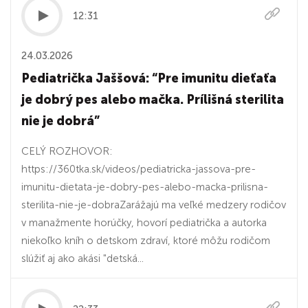
12:31
24.03.2026
Pediatrička Jaššová: “Pre imunitu dieťaťa
je dobrý pes alebo mačka. Prílišná sterilita
nie je dobrá”
CELÝ ROZHOVOR:
https://360tka.sk/videos/pediatricka-jassova-pre-
imunitu-dietata-je-dobry-pes-alebo-macka-prilisna-
sterilita-nie-je-dobraZarážajú ma veľké medzery rodičov
v manažmente horúčky, hovorí pediatrička a autorka
niekoľko kníh o detskom zdraví, ktoré môžu rodičom
slúžiť aj ako akási "detská...