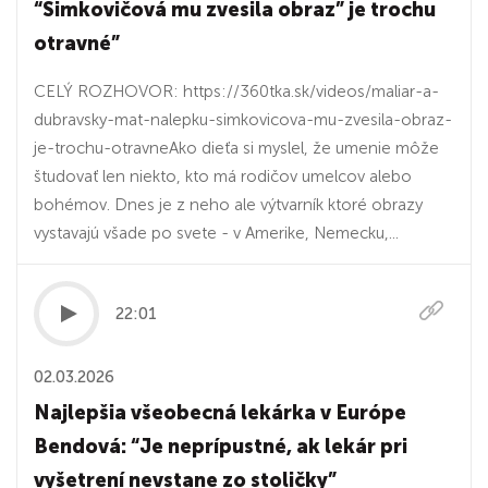
“Šimkovičová mu zvesila obraz” je trochu
otravné”
CELÝ ROZHOVOR: https://360tka.sk/videos/maliar-a-
dubravsky-mat-nalepku-simkovicova-mu-zvesila-obraz-
je-trochu-otravneAko dieťa si myslel, že umenie môže
študovať len niekto, kto má rodičov umelcov alebo
bohémov. Dnes je z neho ale výtvarník ktoré obrazy
vystavajú všade po svete - v Amerike, Nemecku,...
22:01
02.03.2026
Najlepšia všeobecná lekárka v Európe
Bendová: “Je neprípustné, ak lekár pri
vyšetrení nevstane zo stoličky”