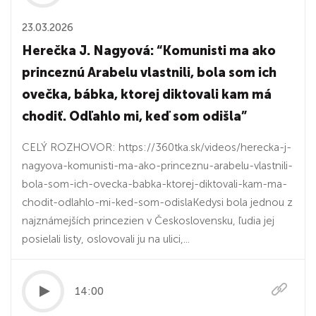
23.03.2026
Herečka J. Nagyová: “Komunisti ma ako
princeznú Arabelu vlastnili, bola som ich
ovečka, bábka, ktorej diktovali kam má
chodiť. Odľahlo mi, keď som odišla”
CELÝ ROZHOVOR: https://360tka.sk/videos/herecka-j-
nagyova-komunisti-ma-ako-princeznu-arabelu-vlastnili-
bola-som-ich-ovecka-babka-ktorej-diktovali-kam-ma-
chodit-odlahlo-mi-ked-som-odislaKedysi bola jednou z
najznámejších princezien v Československu, ľudia jej
posielali listy, oslovovali ju na ulici,...
14:00