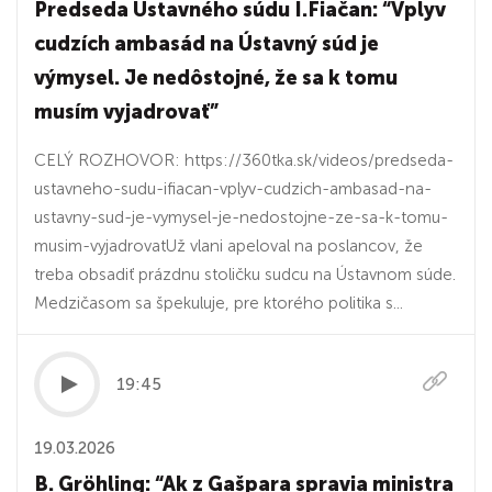
Predseda Ústavného súdu I.Fiačan: “Vplyv
cudzích ambasád na Ústavný súd je
výmysel. Je nedôstojné, že sa k tomu
musím vyjadrovať”
CELÝ ROZHOVOR: https://360tka.sk/videos/predseda-
ustavneho-sudu-ifiacan-vplyv-cudzich-ambasad-na-
ustavny-sud-je-vymysel-je-nedostojne-ze-sa-k-tomu-
musim-vyjadrovatUž vlani apeloval na poslancov, že
treba obsadiť prázdnu stoličku sudcu na Ústavnom súde.
Medzičasom sa špekuluje, pre ktorého politika s...
19:45
19.03.2026
B. Gröhling: “Ak z Gašpara spravia ministra