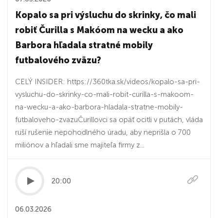
Kopalo sa pri výsluchu do skrinky, čo mali
robiť Čurilla s Makóom na wecku a ako
Barbora hľadala stratné mobily
futbalového zväzu?
CELÝ INSIDER: https://360tka.sk/videos/kopalo-sa-pri-
vysluchu-do-skrinky-co-mali-robit-curilla-s-makoom-
na-wecku-a-ako-barbora-hladala-stratne-mobily-
futbaloveho-zvazuČurillovci sa opäť ocitli v putách, vláda
ruší rušenie nepohodlného úradu, aby neprišla o 700
miliónov a hľadali sme majiteľa firmy z...
20:00
06.03.2026