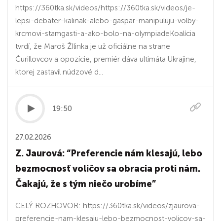
https://360tka.sk/videos/https://360tka.sk/videos/je-
lepsi-debater-kalinak-alebo-gaspar-manipuluju-volby-
krcmovi-stamgasti-a-ako-bolo-na-olympiadeKoalícia
tvrdí, že Maroš ŽIlinka je už oficiálne na strane
Čurillovcov a opozície, premiér dáva ultimáta Ukrajine,
ktorej zastavil núdzové d...
19:50
27.02.2026
Z. Jaurová: “Preferencie nám klesajú, lebo
bezmocnosť voličov sa obracia proti nám.
Čakajú, že s tým niečo urobíme”
CELÝ ROZHOVOR: https://360tka.sk/videos/zjaurova-
preferencie-nam-klesaju-lebo-bezmocnost-volicov-sa-