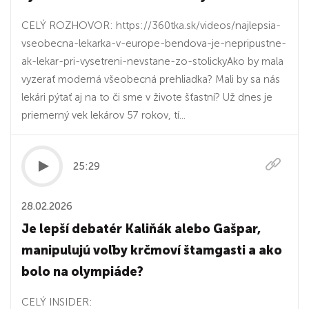
CELÝ ROZHOVOR: https://360tka.sk/videos/najlepsia-
vseobecna-lekarka-v-europe-bendova-je-nepripustne-
ak-lekar-pri-vysetreni-nevstane-zo-stolickyAko by mala
vyzerať moderná všeobecná prehliadka? Mali by sa nás
lekári pýtať aj na to či sme v živote šťastní? Už dnes je
priemerný vek lekárov 57 rokov, tí...
25:29
28.02.2026
Je lepší debatér Kaliňák alebo Gašpar,
manipulujú voľby krčmoví štamgasti a ako
bolo na olympiáde?
CELÝ INSIDER: