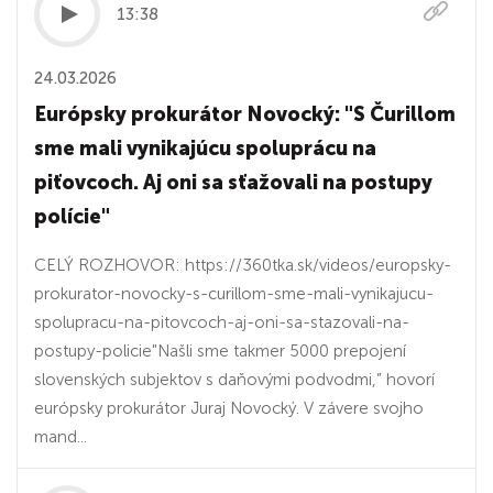
13:38
24.03.2026
Európsky prokurátor Novocký: "S Čurillom
sme mali vynikajúcu spoluprácu na
piťovcoch. Aj oni sa sťažovali na postupy
polície"
CELÝ ROZHOVOR: https://360tka.sk/videos/europsky-
prokurator-novocky-s-curillom-sme-mali-vynikajucu-
spolupracu-na-pitovcoch-aj-oni-sa-stazovali-na-
postupy-policie"Našli sme takmer 5000 prepojení
slovenských subjektov s daňovými podvodmi,” hovorí
európsky prokurátor Juraj Novocký. V závere svojho
mand...