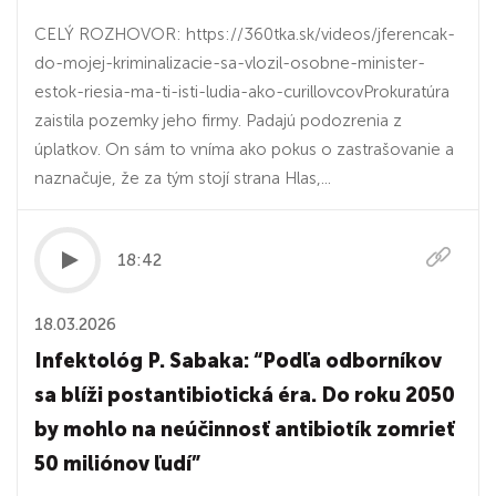
CELÝ ROZHOVOR: https://360tka.sk/videos/jferencak-
do-mojej-kriminalizacie-sa-vlozil-osobne-minister-
estok-riesia-ma-ti-isti-ludia-ako-curillovcovProkuratúra
zaistila pozemky jeho firmy. Padajú podozrenia z
úplatkov. On sám to vníma ako pokus o zastrašovanie a
naznačuje, že za tým stojí strana Hlas,...
18:42
18.03.2026
Infektológ P. Sabaka: “Podľa odborníkov
sa blíži postantibiotická éra. Do roku 2050
by mohlo na neúčinnosť antibiotík zomrieť
50 miliónov ľudí”