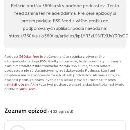
Relácie portálu 360tka.sk v podobe podcastov. Tento
feed zahŕňa len relácie zdarma. Pre celé epizódy si
prosím pridajte RSS feed z vášho profilu do
podporovaných aplikácii podľa návodu na:
https://360tka.sk/360tka/articles/kpLYR3zLSNTXUvY3RsCD
Podcast
360tka_free
je vložený na túto stránku z otvoreného
informačného zdroja RSS. Všetky informácie, texty, predmety ochrany a
ďalšie metadáta z informačného zdroja RSS sú majetkom autora
podcastu a nie sú vlastníctvom prevádzkovateľa Podmaz, ktorý ani
nevytvára ani nezodpovedá za ich obsah podcastov. Ak máš za to, že
podcast porušuje práva iných osôb alebo pravidlá Podmaz, môžeš
nahlásiť obsah
. Ak je toto tvoj podcast a chceš získať kontrolu nad týmto
profilom
klikni sem
.
Zoznam epizód
(402 epizód)