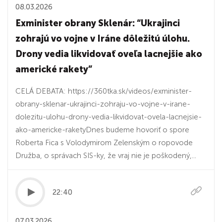
08.03.2026
Exminister obrany Sklenár: “Ukrajinci
zohrajú vo vojne v Iráne dôležitú úlohu.
Drony vedia likvidovať oveľa lacnejšie ako
americké rakety”
CELÁ DEBATA: https://360tka.sk/videos/exminister-
obrany-sklenar-ukrajinci-zohraju-vo-vojne-v-irane-
dolezitu-ulohu-drony-vedia-likvidovat-ovela-lacnejsie-
ako-americke-raketyDnes budeme hovoriť o spore
Roberta Fica s Volodymirom Zelenským o ropovode
Družba, o správach SIS-ky, že vraj nie je poškodený,...
22:40
07.03.2026