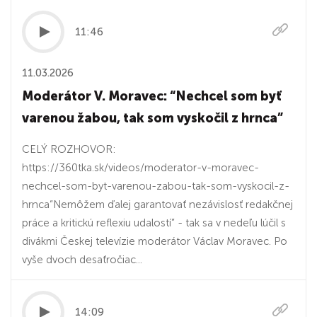
11:46
11.03.2026
Moderátor V. Moravec: “Nechcel som byť
varenou žabou, tak som vyskočil z hrnca”
CELÝ ROZHOVOR:
https://360tka.sk/videos/moderator-v-moravec-
nechcel-som-byt-varenou-zabou-tak-som-vyskocil-z-
hrnca“Nemôžem ďalej garantovať nezávislosť redakčnej
práce a kritickú reflexiu udalostí” - tak sa v nedeľu lúčil s
divákmi Českej televízie moderátor Václav Moravec. Po
vyše dvoch desaťročiac...
14:09