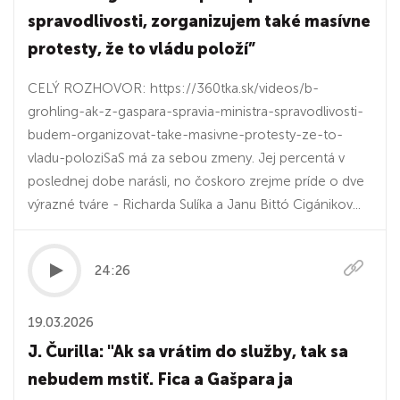
spravodlivosti, zorganizujem také masívne
protesty, že to vládu položí”
CELÝ ROZHOVOR: https://360tka.sk/videos/b-
grohling-ak-z-gaspara-spravia-ministra-spravodlivosti-
budem-organizovat-take-masivne-protesty-ze-to-
vladu-poloziSaS má za sebou zmeny. Jej percentá v
poslednej dobe narásli, no čoskoro zrejme príde o dve
výrazné tváre - Richarda Sulíka a Janu Bittó Cigánikov...
24:26
19.03.2026
J. Čurilla: "Ak sa vrátim do služby, tak sa
nebudem mstiť. Fica a Gašpara ja