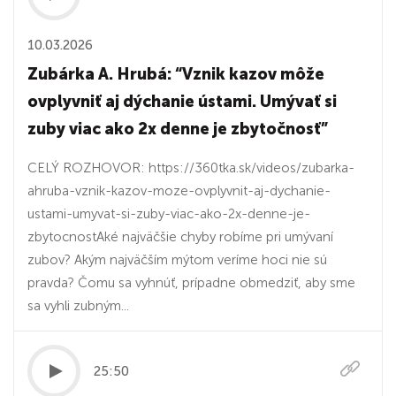
10.03.2026
Zubárka A. Hrubá: “Vznik kazov môže
ovplyvniť aj dýchanie ústami. Umývať si
zuby viac ako 2x denne je zbytočnosť”
CELÝ ROZHOVOR: https://360tka.sk/videos/zubarka-
ahruba-vznik-kazov-moze-ovplyvnit-aj-dychanie-
ustami-umyvat-si-zuby-viac-ako-2x-denne-je-
zbytocnostAké najväčšie chyby robíme pri umývaní
zubov? Akým najväčším mýtom veríme hoci nie sú
pravda? Čomu sa vyhnúť, prípadne obmedziť, aby sme
sa vyhli zubným...
25:50