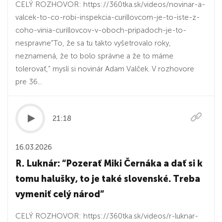
CELÝ ROZHOVOR: https://360tka.sk/videos/novinar-a-
valcek-to-co-robi-inspekcia-curillovcom-je-to-iste-z-
coho-vinia-curillovcov-v-oboch-pripadoch-je-to-
nespravne"To, že sa tu takto vyšetrovalo roky,
neznamená, že to bolo správne a že to máme
tolerovať,” myslí si novinár Adam Valček. V rozhovore
pre 36...
21:18
16.03.2026
R. Luknár: “Pozerať Miki Černáka a dať si k
tomu halušky, to je také slovenské. Treba
vymeniť celý národ”
CELÝ ROZHOVOR: https://360tka.sk/videos/r-luknar-