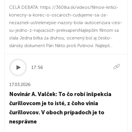
CELÁ DEBATA: https://360tka.sk/videos/filmovi-kritici-
konecny-a-korec-o-oscaroch-cudujeme-sa-ze-
nezazneli-ustrelenejsie-nazory-bola-autocenzura-cesi-
su-jedno-z-najvacsich-prekvapeniNajlepším filmom sa
stala Jedna bitka za druhou, ocenený bol aj česko-
dánsky dokument Pán Nikto proti Putinovi. Najlepš...
17:56
17.03.2026
Novinár A. Valček: To čo robí inšpekcia
čurillovcom je to isté, z čoho vinia
čurillovcov. V oboch prípadoch je to
nesprávne