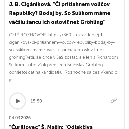
J. B. Cigániková. “Či pritiahnem voličov
Republiky? Bodaj by. So Sulíkom máme
väčšiu šancu ich osloviť než Gröhling”
CELÝ ROZHOVOR: https://360tka.sk/videos/j-b-
ciganikova-ci-pritiahnem-volicov-republiky-bodaj-by-
so-sulikom-mame-vacsiu-sancu-ich-oslovit-nez-
grohlingTvrdí, že chce v SaS zostať, ale len s Richardom
Sulíkom. Toho však predseda Branislav Gröhling
odmietol dať na kandidátku. Rozhodne sa cez víkend o
je...
15:50
04.03.2026
“Čurillovec" Š. Mašin: "Odjakživa