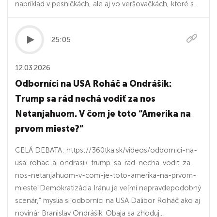
napríklad v pesničkách, ale aj vo veršovačkách, ktoré s...
25:05
12.03.2026
Odborníci na USA Roháč a Ondrášik:
Trump sa rád nechá vodiť za nos
Netanjahuom. V čom je toto “Amerika na
prvom mieste?”
CELÁ DEBATA: https://360tka.sk/videos/odbornici-na-
usa-rohac-a-ondrasik-trump-sa-rad-necha-vodit-za-
nos-netanjahuom-v-com-je-toto-amerika-na-prvom-
mieste"Demokratizácia Iránu je veľmi nepravdepodobný
scenár,” myslia si odborníci na USA Dalibor Roháč ako aj
novinár Branislav Ondrášik. Obaja sa zhoduj...