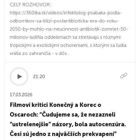
CELÝ ROZHOVOR:
https://360tka.sk/videos/infektolog-psabaka-podla-
odbornikov-sa-blizi-postantibioticka-era-do-roku-
2050-by-mohlo-na-neucinnost-antibiotik-zomriet-50-
milionov-ludiNa oddeleniach sa stretávajú s rôznymi
tropickými a exotickými ochoreniami, s ktorými sa ľudia
vrátia zo zahraničia - v dôs...
21:20
17.03.2026
Filmoví kritici Konečný a Korec o
Oscaroch: “Čudujeme sa, že nezazneli
“ustrelenejšie” názory, bola autocenzúra.
Česi sú jedno z najväčších prekvapení”