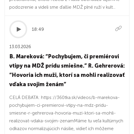
podozrenie a videli sme ďalšie MDŽ plné ruží v kult...
18:49
13.03.2026
B. Mareková: “Pochybujem, či premiérovi
vtipy na MDŽ prídu smiešne.” R. Gehrerová:
“Hovoria ich muži, ktorí sa mohli realizovať
vďaka svojim ženám”
CELÁ DEBATA: https://360tka.sk/videos/b-marekova-
pochybujem-ci-premierovi-vtipy-na-mdz-pridu-
smiesne-r-gehrerova-hovoria-muzi-ktori-sa-mohli-
realizovat-vdaka-svojim-zenamMáme tu veľa kultúrnych
odkazov normalizujúcich násilie, vidieť ich môžeme