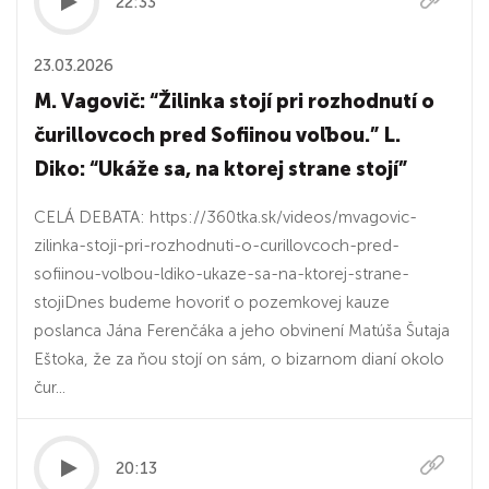
22:33
23.03.2026
M. Vagovič: “Žilinka stojí pri rozhodnutí o
čurillovcoch pred Sofiinou voľbou.” L.
Diko: “Ukáže sa, na ktorej strane stojí”
CELÁ DEBATA: https://360tka.sk/videos/mvagovic-
zilinka-stoji-pri-rozhodnuti-o-curillovcoch-pred-
sofiinou-volbou-ldiko-ukaze-sa-na-ktorej-strane-
stojiDnes budeme hovoriť o pozemkovej kauze
poslanca Jána Ferenčáka a jeho obvinení Matúša Šutaja
Eštoka, že za ňou stojí on sám, o bizarnom dianí okolo
čur...
20:13