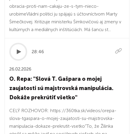
obracia-proti-nam-cakaju-ze-s-tym-nieco-
urobimeVládni politici ju spájajú s účtovníctvom Marty
Šimečkovej. Kritizuje ministerku Šimkovičovú aj zmeny v
kultúrnych a mediálnych inštitúciách. Má šancu st...
28:46
26.02.2026
O. Repa: "Slová T. Gašpara o mojej
zaujatosti sú majstrovská manipulácia.
Dokáže prekrútiť všetko"
CELÝ ROZHOVOR: https://360tka.sk/videos/orepa-
slova-tgaspara-o-mojej-zaujatosti-su-majstrovska-
manipulacia-dokaze-prekrutit-vsetko“To, že Žilinka