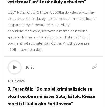
vyšetrovať určite už nikdy nebudem"
CELÝ ROZHOVOR: https://360tka.sk/videos/j-curilla-
ak-sa-vratim-do-sluzby-tak-sa-nebudem-mstit-fica-a-
gaspara-ja-vysetrovat-urcite-uz-nikdy-
nebudem"Metódy vyšetrovania máme nastavené
správne. Nemám o tom žiadne pochybnosti,” tvrdí
obvinený vyšetrovateľ Ján Čurilla. V rozhovore pre
360tku rozoberá det...
16:28
18.03.2026
J. Ferenčák: “Do mojej kriminalizácie sa
vložil osobne minister Šutaj Eštok. Riešia
ma tí istí ľudia ako čurillovcov”