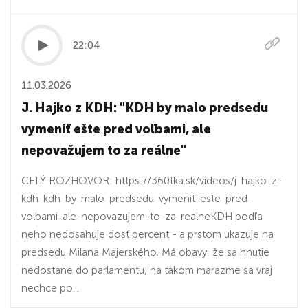
22:04
11.03.2026
J. Hajko z KDH: "KDH by malo predsedu
vymeniť ešte pred voľbami, ale
nepovažujem to za reálne"
CELÝ ROZHOVOR: https://360tka.sk/videos/j-hajko-z-
kdh-kdh-by-malo-predsedu-vymenit-este-pred-
volbami-ale-nepovazujem-to-za-realneKDH podľa
neho nedosahuje dosť percent - a prstom ukazuje na
predsedu Milana Majerského. Má obavy, že sa hnutie
nedostane do parlamentu, na takom marazme sa vraj
nechce po...