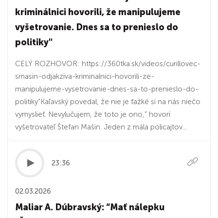
kriminálnici hovorili, že manipulujeme
vyšetrovanie. Dnes sa to prenieslo do
politiky"
CELÝ ROZHOVOR: https://360tka.sk/videos/curillovec-
smasin-odjakziva-kriminalnici-hovorili-ze-
manipulujeme-vysetrovanie-dnes-sa-to-prenieslo-do-
politiky“Kaľavský povedal, že nie je ťažké si na nás niečo
vymyslieť. Nevylučujem, že toto je ono,” hovorí
vyšetrovateľ Štefan Mašin. Jeden z mála policajtov...
23:36
02.03.2026
Maliar A. Dúbravský: “Mať nálepku