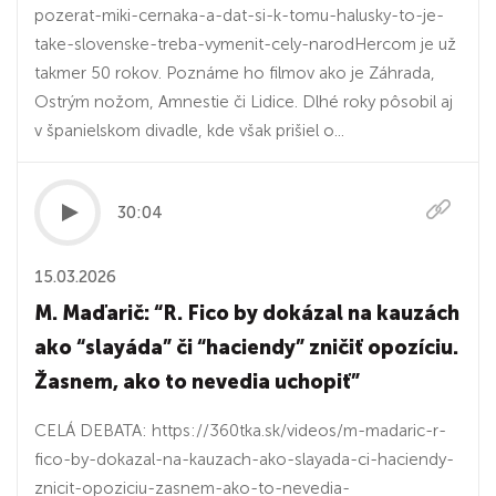
pozerat-miki-cernaka-a-dat-si-k-tomu-halusky-to-je-
take-slovenske-treba-vymenit-cely-narodHercom je už
takmer 50 rokov. Poznáme ho filmov ako je Záhrada,
Ostrým nožom, Amnestie či Lidice. Dlhé roky pôsobil aj
v španielskom divadle, kde však prišiel o...
30:04
15.03.2026
M. Maďarič: “R. Fico by dokázal na kauzách
ako “slayáda” či “haciendy” zničiť opozíciu.
Žasnem, ako to nevedia uchopiť”
CELÁ DEBATA: https://360tka.sk/videos/m-madaric-r-
fico-by-dokazal-na-kauzach-ako-slayada-ci-haciendy-
znicit-opoziciu-zasnem-ako-to-nevedia-