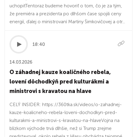
uchopitTentoraz budeme hovoriť o tom, čo je za tým,
že premiéra a prezidenta po dlhšom čase spojili ceny
energií, ďalej o ministrovaní Martiny Šimkovičovej a otr...
18:40
14.03.2026
O záhadnej kauze koaličného rebela,
lovení dôchodkýň pred kulturákmi a
ministrovi s kravatou na hlave
CELÝ INSIDER: https://360tka.sk/videos/o-zahadnej-
kauze-koalicneho-rebela-loveni-dochodkyn-pred-
kulturakmi-a-ministrovi-s-kravatou-na-hlaveVojna na
blízkom východe trvá dlhšie, než si Trump zrejme
predstavoval, okolo rebela z Hlasu obchádza tajomné