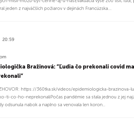
ych-misii-mozu-byt-cenne-aj-u-nasEvakuácia vyše 200 tisíc ľudí,
ral jeden z najväčších požiarov v dejinách Francúzska....
20:59
ňom
ologička Bražinová: “Ľudia čo prekonali covid maj
rekonali”
OVOR: https://360tka.sk/videos/epidemiologicka-brazinova-lud
o-ti-co-ho-neprekonaliPočas pandémie sa stala jednou z jej naj
dy odsunula nabok a naplno sa venovala len koron...