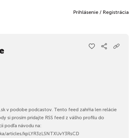
Prihlásenie
/
Registrácia
e
a.sk v podobe podcastov. Tento feed zahŕňa len relácie
dy si prosím pridajte RSS feed z vášho profilu do
ii podľa návodu na:
0tka/articles/kpLYR3zLSNTXUvY3RsCD