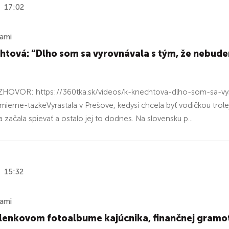
17:02
ňami
htová: “Dlho som sa vyrovnávala s tým, že nebude
HOVOR: https://360tka.sk/videos/k-knechtova-dlho-som-sa-v
mierne-tazkeVyrastala v Prešove, kedysi chcela byť vodičkou trole
 začala spievať a ostalo jej to dodnes. Na slovensku p...
15:32
ňami
enkovom fotoalbume kajúcnika, finančnej gramotn