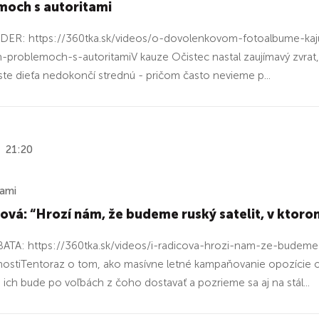
moch s autoritami
DER: https://360tka.sk/videos/o-dovolenkovom-fotoalbume-kaju
-problemoch-s-autoritamiV kauze Očistec nastal zaujímavý zvrat, 
ste dieťa nedokončí strednú - pričom často nevieme p...
21:20
ňami
čová: “Hrozí nám, že budeme ruský satelit, v ktoro
TA: ⁠https://360tka.sk/videos/i-radicova-hrozi-nam-ze-budeme-r
ostiTentoraz o tom, ako masívne letné kampaňovanie opozície ov
 ich bude po voľbách z čoho dostavať a pozrieme sa aj na stál...