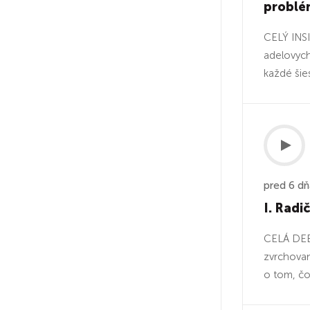
problé
CELÝ INSI
adelovych
každé šie
pred 6 d
I. Radi
CELÁ DEBA
zvrchovan
o tom, čo