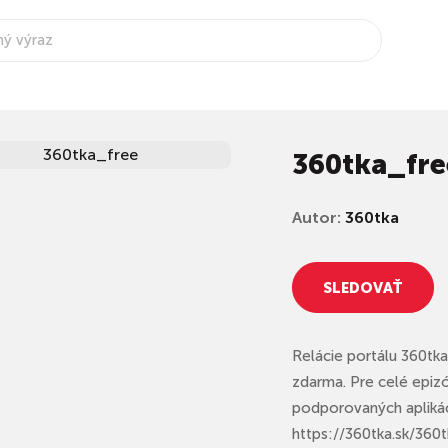
360tka_fre
Autor:
360tka
SLEDOVAŤ
Relácie portálu 360tk
zdarma. Pre celé epizó
podporovaných aplikác
https://360tka.sk/36