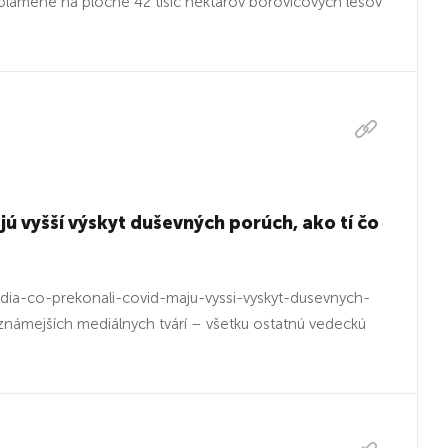
 plamene na ploche 42 tisíc hektárov borovicových lesov
ú vyšší výskyt duševných porúch, ako tí čo
ia-co-prekonali-covid-maju-vyssi-vyskyt-dusevnych-
známejších mediálnych tvárí – všetku ostatnú vedeckú