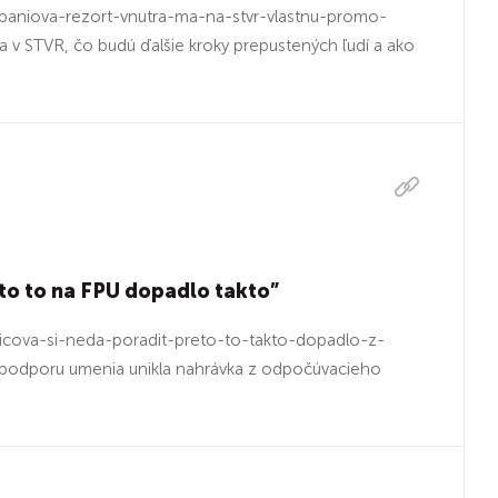
aniova-rezort-vnutra-ma-na-stvr-vlastnu-promo-
 v STVR, čo budú ďalšie kroky prepustených ľudí a ako
eto to na FPU dopadlo takto”
icova-si-neda-poradit-preto-to-takto-dopadlo-z-
podporu umenia unikla nahrávka z odpočúvacieho