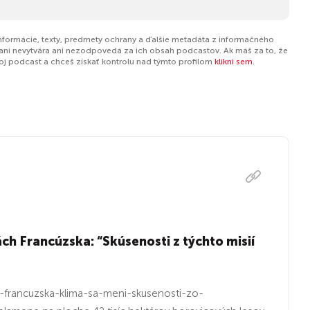
informácie, texty, predmety ochrany a ďalšie metadáta z informačného
ani nevytvára ani nezodpovedá za ich obsah podcastov. Ak máš za to, že
tvoj podcast a chceš získať kontrolu nad týmto profilom
klikni sem
.
ch Francúzska: “Skúsenosti z týchto misií
-francuzska-klima-sa-meni-skusenosti-zo-