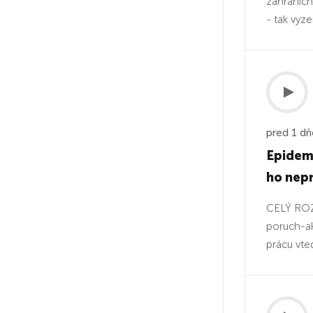
zahranicn
- tak vyze
pred 1 d
Epidemi
ho nep
CELÝ ROZH
poruch-ak
prácu vte