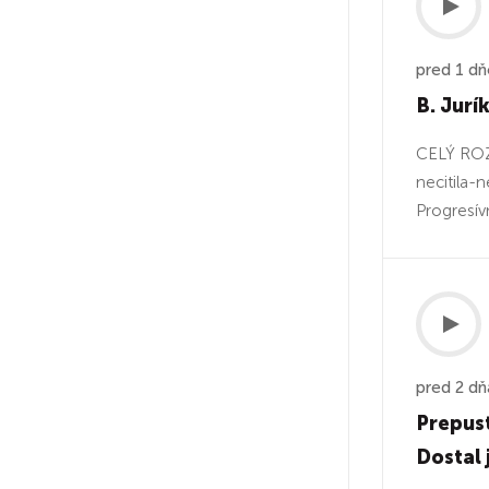
pred 1 d
B. Jurí
CELÝ ROZ
necitila-
Progresív
pred 2 dň
Prepust
Dostal 