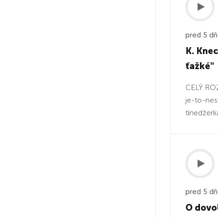
pred 5 d
K. Knec
ťažké"
CELÝ ROZ
je-to-nes
tínedžerka
pred 5 d
O dovol