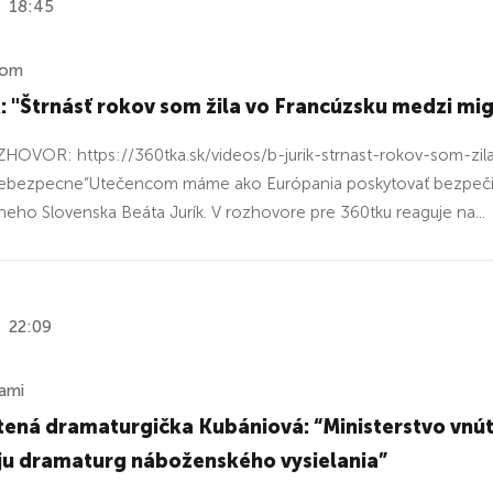
18:45
ňom
k: "Štrnásť rokov som žila vo Francúzsku medzi mi
HOVOR: https://360tka.sk/videos/b-jurik-strnast-rokov-som-zi
nebezpecne“Utečencom máme ako Európania poskytovať bezpečie. A
neho Slovenska Beáta Jurík. V rozhovore pre 360tku reaguje na...
22:09
ami
ená dramaturgička Kubániová: “Ministerstvo vnút
ju dramaturg náboženského vysielania”