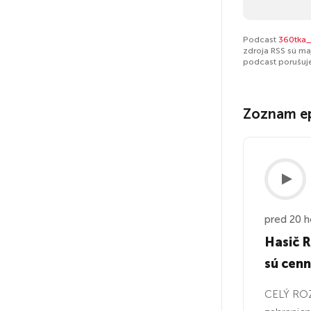
Podcast
360tka_
zdroja RSS sú ma
podcast porušuj
Zoznam e
pred 20 h
Hasič R
sú cenn
CELÝ ROZ