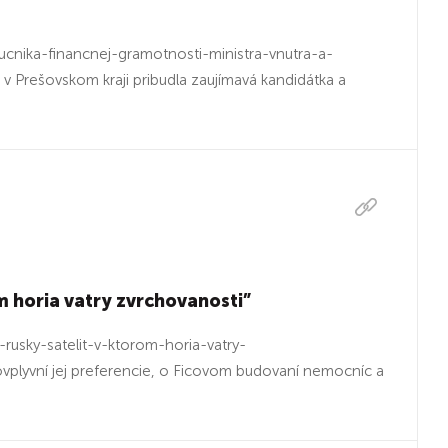
cnika-financnej-gramotnosti-ministra-vnutra-a-
v Prešovskom kraji pribudla zaujímavá kandidátka a
m horia vatry zvrchovanosti”
usky-satelit-v-ktorom-horia-vatry-
plyvní jej preferencie, o Ficovom budovaní nemocníc a