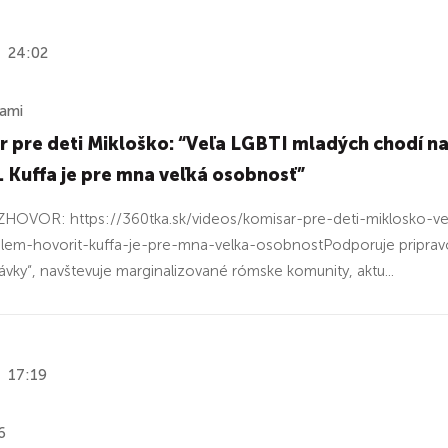
24:02
ňami
 pre deti Mikloško: “Veľa LGBTI mladých chodí na
. Kuffa je pre mna veľká osobnosť”
HOVOR: https://360tka.sk/videos/komisar-pre-deti-miklosko-ve
lem-hovorit-kuffa-je-pre-mna-velka-osobnostPodporuje pripravov
vky“, navštevuje marginalizované rómske komunity, aktu...
17:19
6