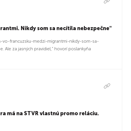
grantmi. Nikdy som sa necítila nebezpečne"
la-vo-francuzsku-medzi-migrantmi-nikdy-som-sa-
le za jasných pravidiel,” hovorí poslankyňa
ra má na STVR vlastnú promo reláciu.