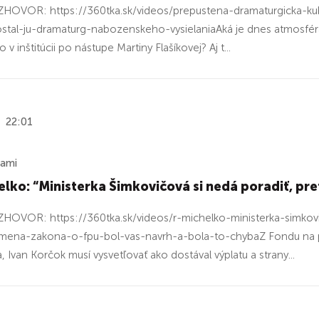
HOVOR: https://360tka.sk/videos/prepustena-dramaturgicka-kub
ostal-ju-dramaturg-nabozenskeho-vysielaniaAká je dnes atmosféra
o v inštitúcii po nástupe Martiny Flašíkovej? Aj t...
22:01
ňami
elko: “Ministerka Šimkovičová si nedá poradiť, pr
HOVOR: https://360tka.sk/videos/r-michelko-ministerka-simkov
zmena-zakona-o-fpu-bol-vas-navrh-a-bola-to-chybaZ Fondu na 
, Ivan Korčok musí vysvetľovať ako dostával výplatu a strany...