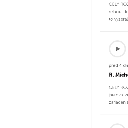
CELÝ ROZ
relaciu-d
to vyzeral
pred 4 d
R. Mich
CELÝ ROZ
jaurova-
zariadenia