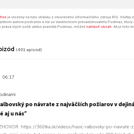
free
je vložený na túto stránku z otvoreného informačného zdroja RSS. Všetky 
jetkom autora podcastu a nie sú vlastníctvom prevádzkovateľa Podmaz, ktorý 
e práva iných osôb alebo pravidlá Podmaz, môžeš
nahlásiť obsah
. Ak je toto 
pizód
(401 epizód)
06:17
odinami
albovský po návrate z najväčších požiarov v dejiná
é aj u nás”
HOVOR: https://360tka.sk/videos/hasic-ralbovsky-po-navrate-z