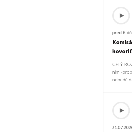
pred 6 d
Komisár
hovoriť
CELÝ ROZ
nimi-prob
nebudú dá
31.07.202