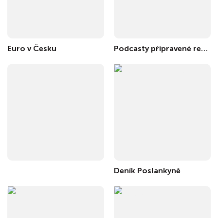
Euro v Česku
Podcasty připravené redakcí časopisu !Argument
Deník Poslankyně