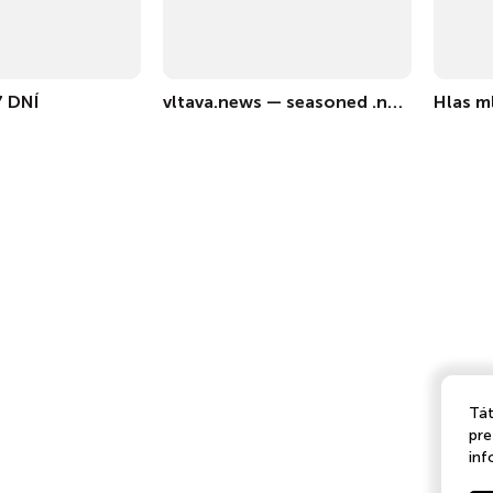
7 DNÍ
vltava.news — seasoned .news domain (4y) | ED.com
Hlas m
Tát
pre
inf