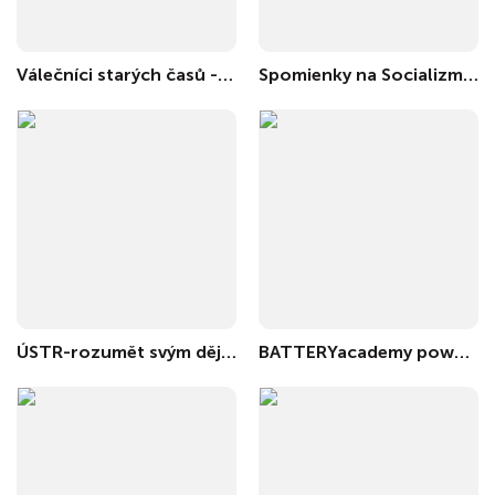
Válečníci starých časů - Rozhovory Válečníků
Spomienky na Socializmus
ÚSTR-rozumět svým dějinám
BATTERYacademy powered by InoBat