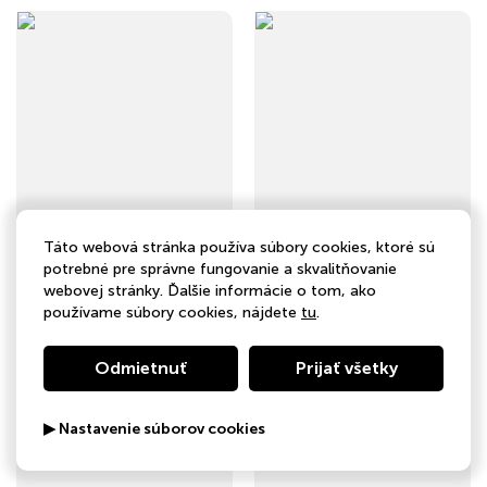
Táto webová stránka používa súbory cookies, ktoré sú
Václav Michalskij - Chrám smíření, Jaro v Kartágu - čtvrtá kniha
Historicky dobrodruh
potrebné pre správne fungovanie a skvalitňovanie
webovej stránky. Ďalšie informácie o tom, ako
používame súbory cookies, nájdete
tu
.
Odmietnuť
Prijať všetky
▶ Nastavenie súborov cookies