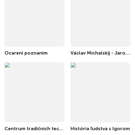
Ocareni poznanim
Václav Michalskij - Jaro v Kartágu, románová sextalogie o moři a emigraci
Centrum tradičních technologií
História ľudstva s Igorom