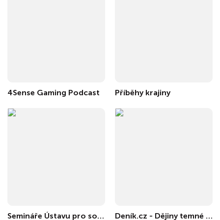
4Sense Gaming Podcast
Příběhy krajiny
Semináře Ústavu pro soudobé dějiny AV ČR
Deník.cz - Dějiny temné i tajemné