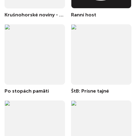
Krušnohorské noviny - Erzgebirgs-Zeitung
Ranní host
Po stopách pamäti
ŠtB: Prísne tajné