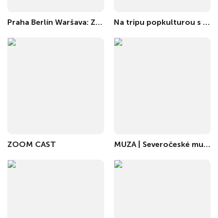
Praha Berlín Waršava: Závod míru
Na tripu popkulturou s Petrem A. Bílkem
ZOOM CAST
MUZA | Severočeské muzeum v Liberci