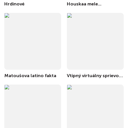
Hrdinové
Houskaa mele...
Matoušova latino fakta
Vtipný virtuálny sprievodca Ľubovnianskym múzeom