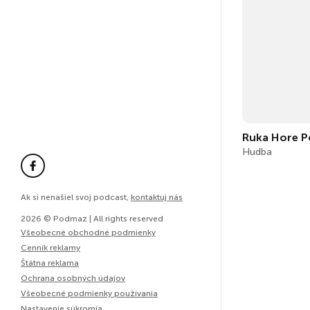
Ruka Hore P
Hudba
Ak si nenašiel svoj podcast,
kontaktuj nás
2026 © Podmaz | All rights reserved
Všeobecné obchodné podmienky
Cenník reklamy
Štátna reklama
Ochrana osobných údajov
Všeobecné podmienky používania
Nastavenie súkromia