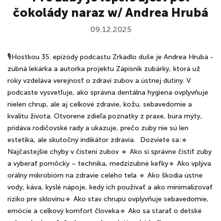
čokolády naraz w/ Andrea Hrubá
09.12.2025
🎙️Hostkou 35. epizódy podcastu Zrkadlo duše je Andrea Hrubá -
zubná lekárka a autorka projektu Zápisník zubárky, ktorá už
roky vzdeláva verejnosť o zdraví zubov a ústnej dutiny. V
podcaste vysvetľuje, ako správna dentálna hygiena ovplyvňuje
nielen chrup, ale aj celkové zdravie, kožu, sebavedomie a
kvalitu života. Otvorene zdieľa poznatky z praxe, búra mýty,
pridáva rodičovské rady a ukazuje, prečo zuby nie sú len
estetika, ale skutočný indikátor zdravia.⠀Dozviete sa:🔹
Najčastejšie chyby v čistení zubov 🔹 Ako si správne čistiť zuby
a vyberať pomôcky – technika, medzizubné kefky🔹 Ako vplýva
orálny mikrobióm na zdravie celého tela 🔹 Ako škodia ústne
vody, káva, kyslé nápoje, kedy ich používať a ako minimalizovať
riziko pre sklovinu🔹 Ako stav chrupu ovplyvňuje sebavedomie,
emócie a celkový komfort človeka🔹 Ako sa starať o detské