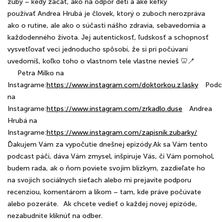
zuby – kedy začať, ako na odpor detí a aké kefky
používať Andrea Hrubá je človek, ktorý o zuboch nerozpráva
ako o rutine, ale ako o súčasti nášho zdravia, sebavedomia a
každodenného života. Jej autentickosť, ľudskosť a schopnosť
vysvetľovať veci jednoducho spôsobí, že si pri počúvaní
uvedomíš, koľko toho o vlastnom tele vlastne nevieš 🦷🪥
⠀⠀Petra Milko na
Instagrame:
https://www.instagram.com/doktorkou.z.lasky
⠀Podc
na
Instagrame:
https://www.instagram.com/zrkadlo.duse
⠀Andrea
Hrubá na
Instagrame:
https://www.instagram.com/zapisnik.zubarky/
Ďakujem Vám za vypočutie dnešnej epizódy.Ak sa Vám tento
podcast páči, dáva Vám zmysel, inšpiruje Vás, či Vám pomohol,
budem rada, ak o ňom poviete svojim blízkym, zazdieľate ho
na svojich sociálnych sieťach alebo mi prejavíte podporu
recenziou, komentárom a likom – tam, kde práve počúvate
alebo pozeráte.⠀Ak chcete vedieť o každej novej epizóde,
nezabudnite kliknúť na odber.