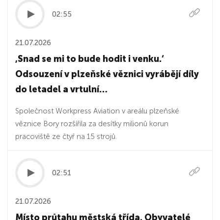
02:55
21.07.2026
‚Snad se mi to bude hodit i venku.‘
Odsouzení v plzeňské věznici vyrábějí díly
do letadel a vrtulní…
Společnost Workpress Aviation v areálu plzeňské
věznice Bory rozšířila za desítky milionů korun
pracoviště ze čtyř na 15 strojů.
02:51
21.07.2026
Místo průtahu městská třída. Obyvatelé