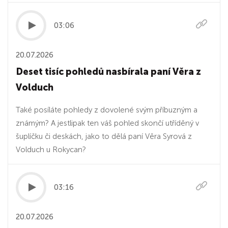
03:06
20.07.2026
Deset tisíc pohledů nasbírala paní Věra z
Volduch
Také posíláte pohledy z dovolené svým příbuzným a
známým? A jestlipak ten váš pohled skončí utříděný v
šuplíčku či deskách, jako to dělá paní Věra Syrová z
Volduch u Rokycan?
03:16
20.07.2026