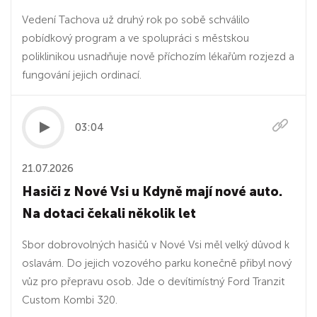
Vedení Tachova už druhý rok po sobě schválilo
pobídkový program a ve spolupráci s městskou
poliklinikou usnadňuje nově příchozím lékařům rozjezd a
fungování jejich ordinací.
03:04
21.07.2026
Hasiči z Nové Vsi u Kdyně mají nové auto.
Na dotaci čekali několik let
Sbor dobrovolných hasičů v Nové Vsi měl velký důvod k
oslavám. Do jejich vozového parku konečně přibyl nový
vůz pro přepravu osob. Jde o devítimístný Ford Tranzit
Custom Kombi 320.