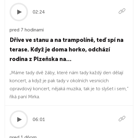
02:24
pred 7 hodinami
Dříve ve stanu a na trampolíně, teď spí na
terase. Když je doma horko, odchází
rodina z Plzeňska na…
„Máme tady dvě žáby, které nám tady každý den dělají
koncert, a když je pak tady v okolních vesnicích
opravdový koncert, nějaká muzika, tak je to slyšet i sem,“
říká paní Mirka.
06:01
pred 1 dňom