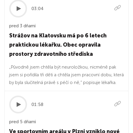
03:04
pred 3 dňami
Strážov na Klatovsku má po 6 letech
praktickou lékařku. Obec opravila
prostory zdravotního střediska
„Původně jsem chtěla být neuroložkou, nicméně pak
jsem si pořídila tři děti a chtěla jsem pracovní dobu, která
by byla slučitelná právě s péčí o ně,“ popisuje lékařka.
01:58
pred 5 dňami
Ve sportovním areálu v Plzni vzniklo nové