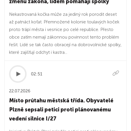
změnu zákona, lidem pomáhají spolky
Nekastrovaná kočka může za jediný rok porodit deset
až patnáct koťat. Přemnožené kolonie toulavých koček
proto trápí města i vesnice po celé republice. Přesto
obce zatím nemají zákonnou povinnost tento problém
řešit. Lidé se tak často obracejí na dobrovolnické spolky,
které zajišťují odchyt i kastra...
02:51
22.07.2026
Místo průtahu městská třída. Obyvatelé
Plzně sepsali petici proti plánovanému
vedení silnice I/27