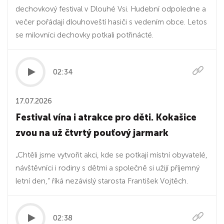
dechovkový festival v Dlouhé Vsi. Hudební odpoledne a
večer pořádají dlouhoveští hasiči s vedením obce. Letos
se milovníci dechovky potkali potřinácté.
02:34
17.07.2026
Festival vína i atrakce pro děti. Kokašice
zvou na už čtvrtý pouťový jarmark
„Chtěli jsme vytvořit akci, kde se potkají místní obyvatelé,
návštěvníci i rodiny s dětmi a společně si užijí příjemný
letní den,“ říká nezávislý starosta František Vojtěch.
02:38