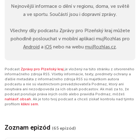
Nejnovější informace o dění v regionu, doma, ve světě
a ve sportu. Součástí jsou i dopravní zprávy.
Všechny díly podcastu Zprávy pro Plzeňský kraj můžete
pohodlně poslouchat v mobilní aplikaci mujRozhlas pro
Android
a
iOS
nebo na webu
mujRozhlas.cz
.
Podcast
Zprávy pro Plzeňský kraj
je vložený na túto stránku z otvoreného
informačného zdroja RSS. Všetky informácie, texty, predmety ochrany a
ďalšie metadáta z informačného zdroja RSS sú majetkom autora
podcastu a nie sú vlastníctvom prevádzkovateľa Podmaz, ktorý ani
nevytvára ani nezodpovedá za ich obsah podcastov. Ak máš za to, že
podcast porušuje práva iných osôb alebo pravidlá Podmaz, môžeš
nahlásiť obsah
. Ak je toto tvoj podcast a chceš získať kontrolu nad týmto
profilom
klikni sem
.
Zoznam epizód
(65 epizód)