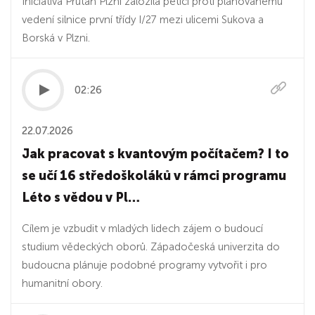
Iniciativa Průtah Plzní založila petici proti plánovanému
vedení silnice první třídy I/27 mezi ulicemi Sukova a
Borská v Plzni.
02:26
22.07.2026
Jak pracovat s kvantovým počítačem? I to
se učí 16 středoškoláků v rámci programu
Léto s vědou v Pl…
Cílem je vzbudit v mladých lidech zájem o budoucí
studium vědeckých oborů. Západočeská univerzita do
budoucna plánuje podobné programy vytvořit i pro
humanitní obory.