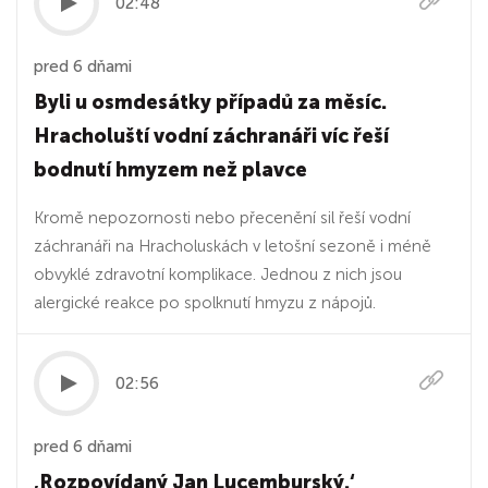
02:48
pred 6 dňami
Byli u osmdesátky případů za měsíc.
Hracholuští vodní záchranáři víc řeší
bodnutí hmyzem než plavce
Kromě nepozornosti nebo přecenění sil řeší vodní
záchranáři na Hracholuskách v letošní sezoně i méně
obvyklé zdravotní komplikace. Jednou z nich jsou
alergické reakce po spolknutí hmyzu z nápojů.
02:56
pred 6 dňami
‚Rozpovídaný Jan Lucemburský.‘