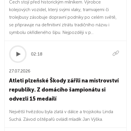
Čech stojí před historickým milníkem. Výrobce
kolejových vozidel, který svými vlaky, tramvajemi či
trolejbusy zásobuje dopravní podniky po celém světě,
se připravuje na definitivní ztrátu tradičního názvu i
symbolu okřídleného šípu. Nejpozději v p...
02:18
27.07.2026
Atleti plzeňské Škody zářili na mistrovství
republiky. Z domácího šampionátu si
odvezli 15 medailí
Největší hvězdou byla zlatá v dálce a trojskoku Linda
Suchá. Závod oštěpařů ovládl mladík Jan Výška.