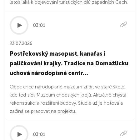
letos láká k objevování turistických cílů západních Čech.
03:01
23.07.2026
Postřekovský masopust, kanafas i
paličkování krajky. Tradice na Domažlicku
uchová národopisné centr…
Obec chce národopisné muzeum zřídit ve staré škole,
kde teď sídlí Muzeum chodských krojů. Aktuálně chystá
rekonstrukci a rozšíření budovy. Studie už je hotová a
začíná se pracovat na projektu.
03:01