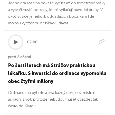
Jednoletá rostlina dokáže vyrůst až do třímetrové výšky
a vytváří husté porosty, které vytlačují původní druhy. V
okolí Sušice je několik odkládacích boxů, kam lidé
mohou vytrženou netýkavku dávat.
02:06
pred 2 dňami
Po šesti letech má Strážov praktickou
lékařku. S investicí do ordinace vypomohla
obec čtyřmi miliony
Ordinace má být otevřená každý den, což místním
usnadní život, protože nebudou muset dojíždět tak
často do Klatov.