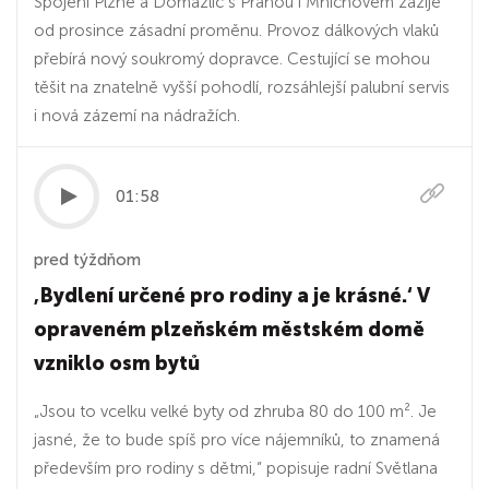
Spojení Plzně a Domažlic s Prahou i Mnichovem zažije
od prosince zásadní proměnu. Provoz dálkových vlaků
přebírá nový soukromý dopravce. Cestující se mohou
těšit na znatelně vyšší pohodlí, rozsáhlejší palubní servis
i nová zázemí na nádražích.
01:58
pred týždňom
‚Bydlení určené pro rodiny a je krásné.‘ V
opraveném plzeňském městském domě
vzniklo osm bytů
„Jsou to vcelku velké byty od zhruba 80 do 100 m². Je
jasné, že to bude spíš pro více nájemníků, to znamená
především pro rodiny s dětmi,“ popisuje radní Světlana