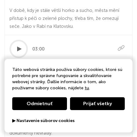
V době, kdy je stále větší horko a sucho, města mění
přístup k péči o zelené plochy, třeba tím, že omezují
seče. Jako v Rabí na Klatovsku.
03:00
16.07.2026
Táto webová stránka používa súbory cookies, ktoré sú
potrebné pre správne fungovanie a skvalitňovanie
Já myslel, že tam bude něco staršího, divil
webovej stránky. Ďalšie informácie o tom, ako
se biskup. V Plzni otevřeli dvě schránky z
používame súbory cookies, nájdete
tu
.
věže katedrá…
Odmietnuť
Prijať všetky
Podle Ivy Fictumové z plzeňského biskupství se ve
středu potvrdilo, že do schránek se již při poslední
▶ Nastavenie súborov cookies
opravě střechy v devadesátých letech tyto staré
dokumenty nevrátily.