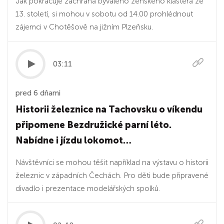
Jak pokračuje záchrana bývalého ženského kláštera ze
13. století, si mohou v sobotu od 14.00 prohlédnout
zájemci v Chotěšově na jižním Plzeňsku.
03:11
pred 6 dňami
Historii železnice na Tachovsku o víkendu
připomene Bezdružické parní léto.
Nabídne i jízdu lokomot…
Návštěvníci se mohou těšit například na výstavu o historii
železnic v západních Čechách. Pro děti bude připravené
divadlo i prezentace modelářských spolků.