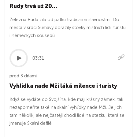
Rudy trvá už 20…
Železná Ruda žila od pátku tradičními slavnostmi. Do
města v srdci Šumavy dorazily stovky místních lidí, turistů
i německých sousedů.
03:31
pred 3 dňami
Vyhlídka nade Mží láká milence i turisty
Když se vydáte do Svojšína, kde mají krásný zámek, tak
nezapomeňte také na skalní vyhlídky nade Mží. Je jich
tam několik, ale nejčastěji chodí lidé na stezku, která se
jmenuje Skalní defilé.