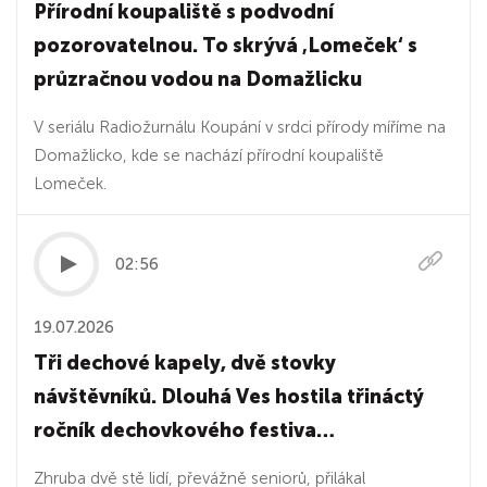
Přírodní koupaliště s podvodní
pozorovatelnou. To skrývá ‚Lomeček‘ s
průzračnou vodou na Domažlicku
V seriálu Radiožurnálu Koupání v srdci přírody míříme na
Domažlicko, kde se nachází přírodní koupaliště
Lomeček.
02:56
19.07.2026
Tři dechové kapely, dvě stovky
návštěvníků. Dlouhá Ves hostila třináctý
ročník dechovkového festiva…
Zhruba dvě stě lidí, převážně seniorů, přilákal