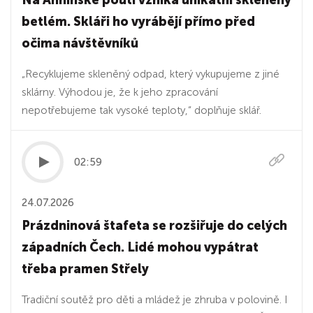
Na Annínské pouti vzniká unikátní skleněný
betlém. Skláři ho vyrábějí přímo před
očima návštěvníků
„Recyklujeme skleněný odpad, který vykupujeme z jiné
sklárny. Výhodou je, že k jeho zpracování
nepotřebujeme tak vysoké teploty,“ doplňuje sklář.
02:59
24.07.2026
Prázdninová štafeta se rozšiřuje do celých
západních Čech. Lidé mohou vypátrat
třeba pramen Střely
Tradiční soutěž pro děti a mládež je zhruba v polovině. I