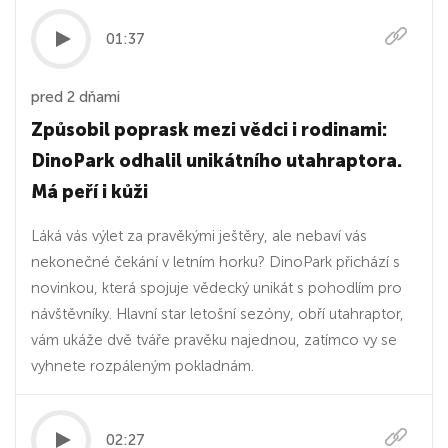
01:37
pred 2 dňami
Způsobil poprask mezi vědci i rodinami:
DinoPark odhalil unikátního utahraptora.
Má peří i kůži
Láká vás výlet za pravěkými ještěry, ale nebaví vás
nekonečné čekání v letním horku? DinoPark přichází s
novinkou, která spojuje vědecký unikát s pohodlím pro
návštěvníky. Hlavní star letošní sezóny, obří utahraptor,
vám ukáže dvě tváře pravěku najednou, zatímco vy se
vyhnete rozpáleným pokladnám.
02:27