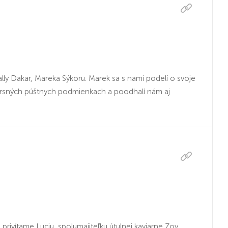
ly Dakar, Mareka Sýkoru. Marek sa s nami podelí o svoje
v drsných púštnych podmienkach a poodhalí nám aj
privítame Luciu, spolumajiteľku útulnej kaviarne Zoy