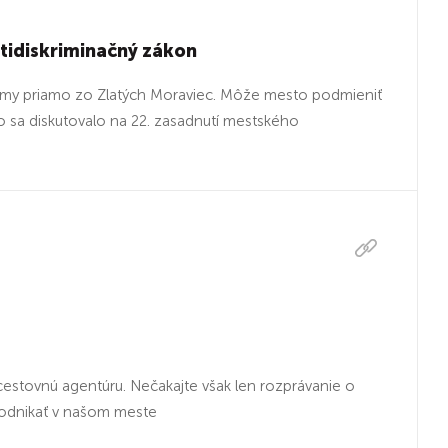
ntidiskriminačný zákon
 témy priamo zo Zlatých Moraviec. Môže mesto podmieniť
o sa diskutovalo na 22. zasadnutí mestského
ú cestovnú agentúru. Nečakajte však len rozprávanie o
podnikať v našom meste