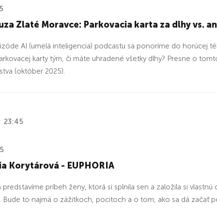
5
za Zlaté Moravce: Parkovacia karta za dlhy vs. a
pizóde AI (umelá inteligencia) podcastu sa ponoríme do horúcej
arkovacej karty tým, či máte uhradené všetky dlhy? Presne o tomt
stva (október 2025).
23:45
25
via Korytárová - EUPHORIA
predstavíme príbeh ženy, ktorá si splnila sen a založila si vlastn
. Bude to najmä o zážitkoch, pocitoch a o tom, ako sa dá začať 