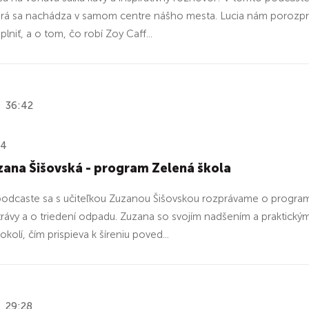
orá sa nachádza v samom centre nášho mesta. Lucia nám porozpráva
plniť, a o tom, čo robí Zoy Caff...
36:42
24
ana Šišovská - program Zelená škola
odcaste sa s učiteľkou Zuzanou Šišovskou rozprávame o programe 
trávy a o triedení odpadu. Zuzana so svojím nadšením a praktickým 
okolí, čím prispieva k šíreniu poved...
29:28