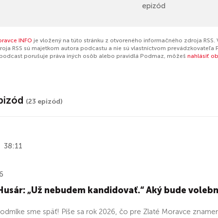
epizód
oravce INFO
je vložený na túto stránku z otvoreného informačného zdroja RSS. 
oja RSS sú majetkom autora podcastu a nie sú vlastníctvom prevádzkovateľa 
 podcast porušuje práva iných osôb alebo pravidlá Podmaz, môžeš
nahlásiť o
pizód
(23 epizód)
38:11
6
Husár: „Už nebudem kandidovať.“ Aký bude volebn
 odmlke sme späť! Píše sa rok 2026, čo pre Zlaté Moravce znamená