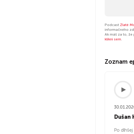
Podcast
Zlaté M
informačného zdr
Ak máš za to, že
klikni sem
.
Zoznam e
30.01.202
Dušan 
Po dlhšej