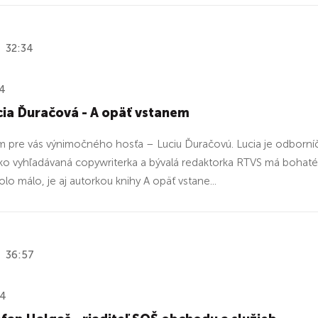
32:34
24
ia Ďuračová - A opäť vstanem
pre vás výnimočného hosťa – Luciu Ďuračovú. Lucia je odborníčka
ko vyhľadávaná copywriterka a bývalá redaktorka RTVS má bohaté 
lo málo, je aj autorkou knihy A opäť vstane...
36:57
24