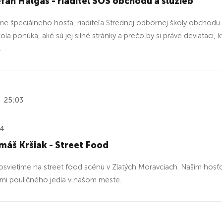
fan Halgaš - riaditeľ SOŠ obchodu a služieb
 špeciálneho hosťa, riaditeľa Strednej odbornej školy obchodu 
ola ponúka, aké sú jej silné stránky a prečo by si práve deviataci, 
.
25:03
24
áš Kršiak - Street Food
osvietime na street food scénu v Zlatých Moravciach. Naším hos
mi pouličného jedla v našom meste.