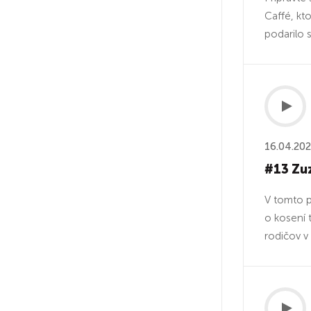
Caffé, kt
podarilo s
16.04.20
#13 Zuz
V tomto p
o kosení 
rodičov v 