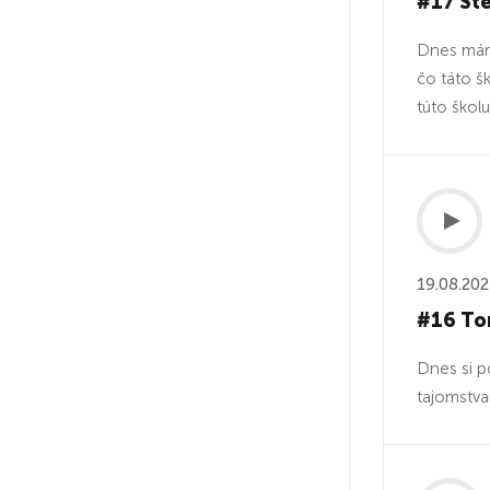
#17 Šte
Dnes máme
čo táto šk
túto školu
19.08.20
#16 Tom
Dnes si p
tajomstva