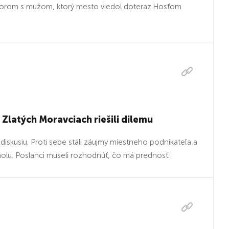
vorom s mužom, ktorý mesto viedol doteraz.Hosťom
Zlatých Moravciach riešili dilemu
diskusiu. Proti sebe stáli záujmy miestneho podnikateľa a
holu. Poslanci museli rozhodnúť, čo má prednosť.