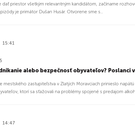
 dať priestor všetkým relevantným kandidátom, začíname rozho
pizódy je primátor Dušan Husár. Otvorene sme s...
15:41
5
nikanie alebo bezpečnosť obyvateľov? Poslanci v 
e mestského zastupiteľstva v Zlatých Moravciach prinieslo napätú 
byvateľov, ktorí sa sťažovali na problémy spojené s predajom alko
14:47