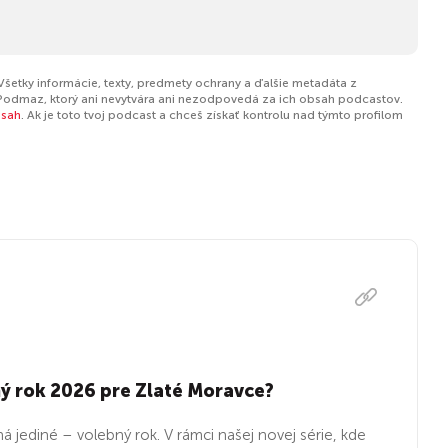
Všetky informácie, texty, predmety ochrany a ďalšie metadáta z
Podmaz, ktorý ani nevytvára ani nezodpovedá za ich obsah podcastov.
bsah
. Ak je toto tvoj podcast a chceš získať kontrolu nad týmto profilom
ý rok 2026 pre Zlaté Moravce?
 jediné – volebný rok. V rámci našej novej série, kde