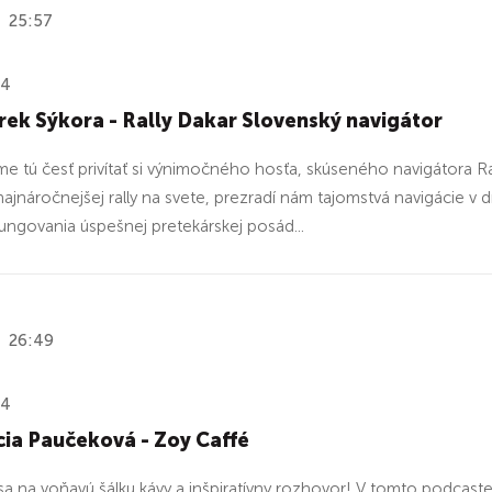
25:57
24
ek Sýkora - Rally Dakar Slovenský navigátor
 tú česť privítať si výnimočného hosťa, skúseného navigátora Ral
 najnáročnejšej rally na svete, prezradí nám tajomstvá navigácie 
 fungovania úspešnej pretekárskej posád...
26:49
24
ia Paučeková - Zoy Caffé
 sa na voňavú šálku kávy a inšpiratívny rozhovor! V tomto podcaste 