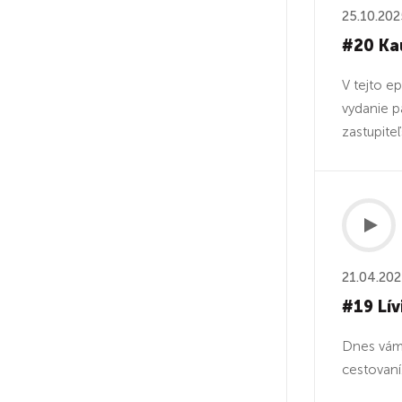
25.10.202
#20 Kau
V tejto e
vydanie p
zastupiteľ
21.04.20
#19 Lí
Dnes vám 
cestovaní