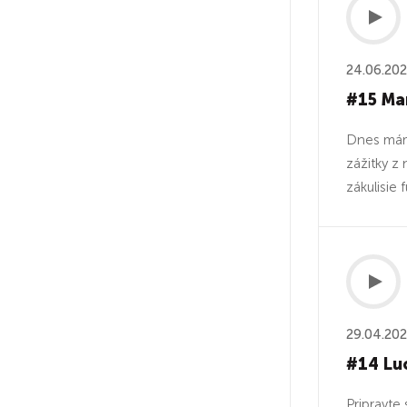
24.06.20
#15 Mar
Dnes máme
zážitky z
zákulisie
29.04.20
#14 Luc
Pripravte