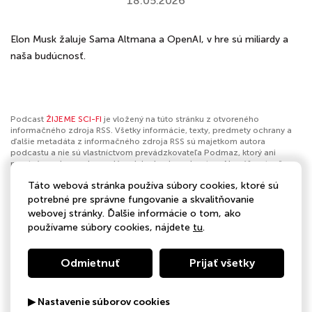
18.05.2026
Elon Musk žaluje Sama Altmana a OpenAI, v hre sú miliardy a
naša budúcnosť.
Podcast
ŽIJEME SCI-FI
je vložený na túto stránku z otvoreného
informačného zdroja RSS. Všetky informácie, texty, predmety ochrany a
ďalšie metadáta z informačného zdroja RSS sú majetkom autora
podcastu a nie sú vlastníctvom prevádzkovateľa Podmaz, ktorý ani
nevytvára ani nezodpovedá za ich obsah podcastov. Ak máš za to, že
podcast porušuje práva iných osôb alebo pravidlá Podmaz, môžeš
Táto webová stránka používa súbory cookies, ktoré sú
nahlásiť obsah
. Ak je toto tvoj podcast a chceš získať kontrolu nad týmto
profilom
klikni sem
.
potrebné pre správne fungovanie a skvalitňovanie
webovej stránky. Ďalšie informácie o tom, ako
Autor:
BAUER MEDIA Slovakia
používame súbory cookies, nájdete
tu
.
Kategórie:
Veda
Odmietnuť
Prijať všetky
▶ Nastavenie súborov cookies