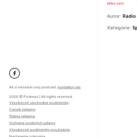
klikni sem
.
Autor:
Rádio
Kategórie:
S
Ak si nenašiel svoj podcast,
kontaktuj nás
2026 © Podmaz | All rights reserved
Všeobecné obchodné podmienky
Cenník reklamy
Štátna reklama
Ochrana osobných údajov
Všeobecné podmienky používania
Nastavenie súkromia