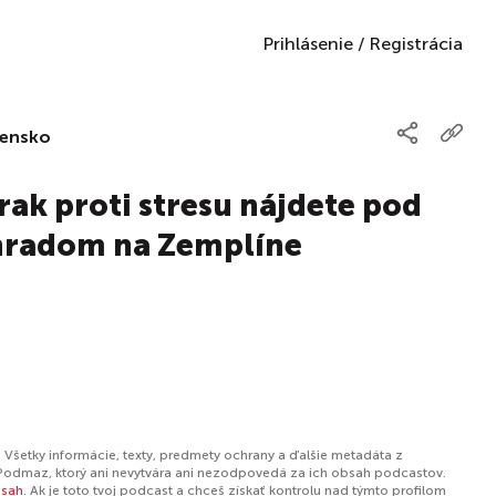
Prihlásenie
/
Registrácia
vensko
ak proti stresu nájdete pod
hradom na Zemplíne
 Všetky informácie, texty, predmety ochrany a ďalšie metadáta z
Podmaz, ktorý ani nevytvára ani nezodpovedá za ich obsah podcastov.
bsah
. Ak je toto tvoj podcast a chceš získať kontrolu nad týmto profilom