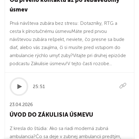
Od prvého kontaktu až po sebavedomý
úsmev
Prvá návšteva zubára bez stresu: Dotazníky, RTG a
cesta k plnotučnému úsmevuMáte pred prvou
návštevou zubára rešpekt, neviete, čo presne sa bude
diať, alebo vás zaujíma, či si musíte pred vstupom do
ambulancie rýchlo umyť zuby?Vitajte pri druhej epizóde
podcastu Zákulisie úsmevu!V tejto časti rozobe...
25:51
23.04.2026
ÚVOD DO ZÁKULISIA ÚSMEVU
Z kresla do štúdia: Ako sa riadi moderná zubná
ambulancia?Čo sa deje v zubnej ambulancii predtým,