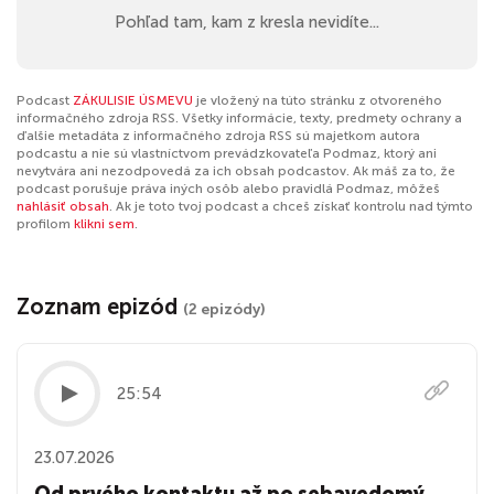
Pohľad tam, kam z kresla nevidíte...
Podcast
ZÁKULISIE ÚSMEVU
je vložený na túto stránku z otvoreného
informačného zdroja RSS. Všetky informácie, texty, predmety ochrany a
ďalšie metadáta z informačného zdroja RSS sú majetkom autora
podcastu a nie sú vlastníctvom prevádzkovateľa Podmaz, ktorý ani
nevytvára ani nezodpovedá za ich obsah podcastov. Ak máš za to, že
podcast porušuje práva iných osôb alebo pravidlá Podmaz, môžeš
nahlásiť obsah
. Ak je toto tvoj podcast a chceš získať kontrolu nad týmto
profilom
klikni sem
.
Zoznam epizód
(2 epizódy)
25:54
23.07.2026