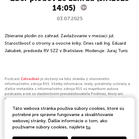
14:05)
03.07.2025
Zbieranie plodín zo záhrad. Zavlažovanie v mesiaci júl.
Starostlivosť o stromy a ovocné kríky. Dnes radí Ing. Eduard
Jakubek, predseda RV SZZ v Bratislave. Moderuje: Juraj Turis
Podcast
Záhradkári
je vložený na túto stránku z otvoreného
informačného zdroja RSS. Všetky informácie, texty, predmety ochrany a
ďalšie metadáta z informačného zdroja RSS sú majetkom autora
podcastu a nie sú vlastníctvom prevádzkovateľa Podmaz, ktorý ani
nevytvára ani nezodpovedá za ich obsah podcastov. Ak máš za to, že
podcast porušuje práva iných osôb alebo pravidlá Podmaz, môžeš
Táto webová stránka používa súbory cookies, ktoré sú
nahlásiť obsah
. Ak je toto tvoj podcast a chceš získať kontrolu nad týmto
profilom
klikni sem
.
potrebné pre správne fungovanie a skvalitňovanie
webovej stránky. Ďalšie informácie o tom, ako
Autor:
STVR
používame súbory cookies, nájdete
tu
.
Kategórie: