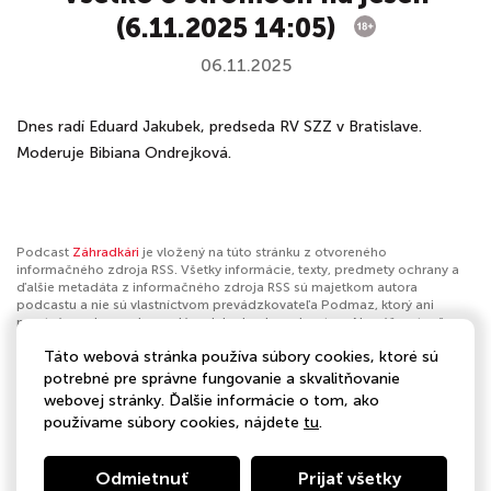
(6.11.2025 14:05)
06.11.2025
Dnes radí Eduard Jakubek, predseda RV SZZ v Bratislave.
Moderuje Bibiana Ondrejková.
Podcast
Záhradkári
je vložený na túto stránku z otvoreného
informačného zdroja RSS. Všetky informácie, texty, predmety ochrany a
ďalšie metadáta z informačného zdroja RSS sú majetkom autora
podcastu a nie sú vlastníctvom prevádzkovateľa Podmaz, ktorý ani
nevytvára ani nezodpovedá za ich obsah podcastov. Ak máš za to, že
podcast porušuje práva iných osôb alebo pravidlá Podmaz, môžeš
Táto webová stránka používa súbory cookies, ktoré sú
nahlásiť obsah
. Ak je toto tvoj podcast a chceš získať kontrolu nad týmto
profilom
klikni sem
.
potrebné pre správne fungovanie a skvalitňovanie
webovej stránky. Ďalšie informácie o tom, ako
Autor:
STVR
používame súbory cookies, nájdete
tu
.
Kategórie:
Odmietnuť
Prijať všetky