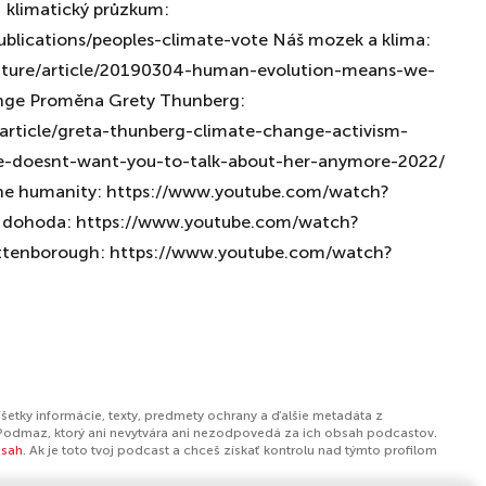
klimatický průzkum:
blications/peoples-climate-vote Náš mozek a klima:
uture/article/20190304-human-evolution-means-we-
nge Proměna Grety Thunberg:
/article/greta-thunberg-climate-change-activism-
ile-doesnt-want-you-to-talk-about-her-anymore-2022/
he humanity: https://www.youtube.com/watch?
á dohoda: https://www.youtube.com/watch?
ttenborough: https://www.youtube.com/watch?
šetky informácie, texty, predmety ochrany a ďalšie metadáta z
Podmaz, ktorý ani nevytvára ani nezodpovedá za ich obsah podcastov.
bsah
. Ak je toto tvoj podcast a chceš získať kontrolu nad týmto profilom