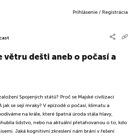
Prihlásenie
/
Registrácia
cast
 větru dešti aneb o počasí a
založení Spojených států? Proč se Majské civilizaci
 jak se sejí mraky? V epizodě o počasí, klimatu a
podíváme na krále, které špatná úroda stála hlavy,
ubila lidstvo, nebo na aktuální přetahovanou o to, kdo
isemi. Jaká kognitivní zkreslení nám brání v řešení