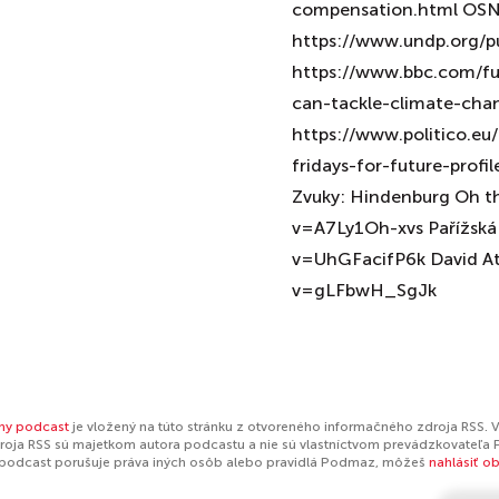
compensation.html OSN 
https://www.undp.org/pu
https://www.bbc.com/f
can-tackle-climate-cha
https://www.politico.eu
fridays-for-future-prof
Zvuky: Hindenburg Oh t
v=A7Ly1Oh-xvs Pařížsk
v=UhGFacifP6k David A
v=gLFbwH_SgJk
ny podcast
je vložený na túto stránku z otvoreného informačného zdroja RSS. V
oja RSS sú majetkom autora podcastu a nie sú vlastníctvom prevádzkovateľa 
 podcast porušuje práva iných osôb alebo pravidlá Podmaz, môžeš
nahlásiť o