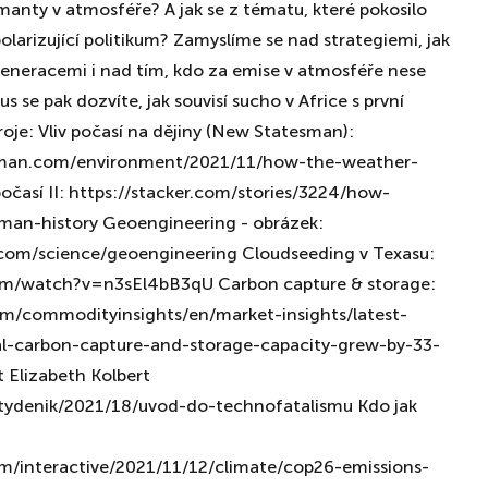
amanty v atmosféře? A jak se z tématu, které pokosilo
 polarizující politikum? Zamyslíme se nad strategiemi, jak
generacemi i nad tím, kdo za emise v atmosféře nese
 se pak dozvíte, jak souvisí sucho v Africe s první
je: Vliv počasí na dějiny (New Statesman):
man.com/environment/2021/11/how-the-weather-
počasí II: https://stacker.com/stories/3224/how-
an-history Geoengineering - obrázek:
.com/science/geoengineering Cloudseeding v Texasu:
om/watch?v=n3sEl4bB3qU Carbon capture & storage:
om/commodityinsights/en/market-insights/latest-
l-carbon-capture-and-storage-capacity-grew-by-33-
 Elizabeth Kolbert
/tydenik/2021/18/uvod-do-technofatalismu Kdo jak
m/interactive/2021/11/12/climate/cop26-emissions-