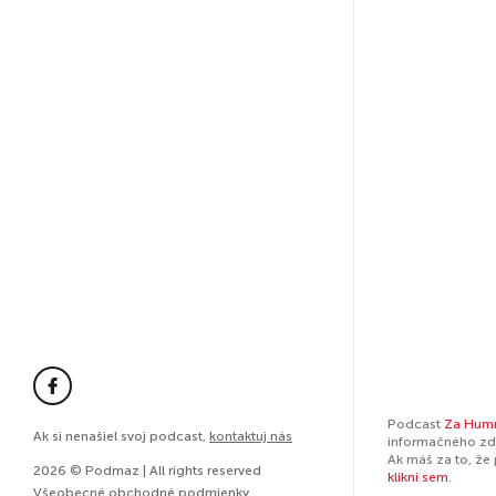
Podcast
Za Hum
Ak si nenašiel svoj podcast,
kontaktuj nás
informačného zdr
Ak máš za to, že
2026 © Podmaz | All rights reserved
klikni sem
.
Všeobecné obchodné podmienky