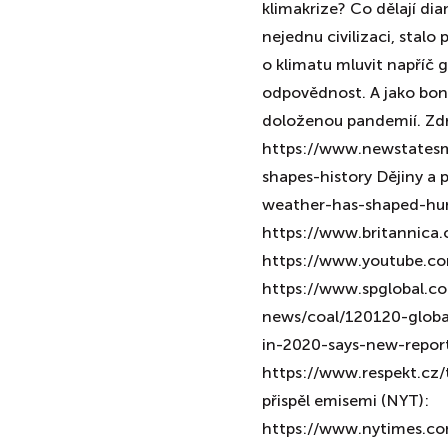
klimakrize? Co dělají di
nejednu civilizaci, stalo
o klimatu mluvit napříč 
odpovědnost. A jako bonus
doloženou pandemií. Zdro
https://www.newstates
shapes-history Dějiny a 
weather-has-shaped-hum
https://www.britannica
https://www.youtube.c
https://www.spglobal.c
news/coal/120120-globa
in-2020-says-new-report
https://www.respekt.cz
přispěl emisemi (NYT):
https://www.nytimes.co