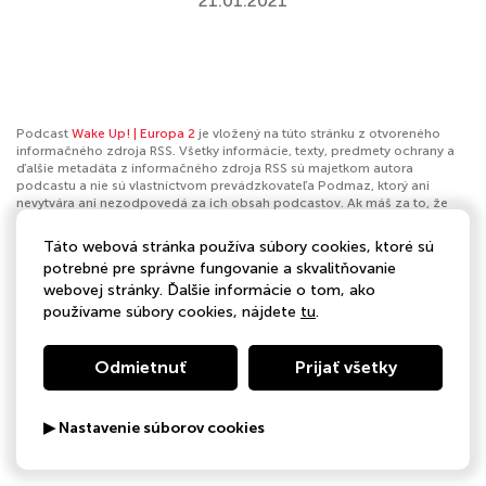
21.01.2021
Podcast
Wake Up! | Europa 2
je vložený na túto stránku z otvoreného
informačného zdroja RSS. Všetky informácie, texty, predmety ochrany a
ďalšie metadáta z informačného zdroja RSS sú majetkom autora
podcastu a nie sú vlastníctvom prevádzkovateľa Podmaz, ktorý ani
nevytvára ani nezodpovedá za ich obsah podcastov. Ak máš za to, že
podcast porušuje práva iných osôb alebo pravidlá Podmaz, môžeš
nahlásiť obsah
. Ak je toto tvoj podcast a chceš získať kontrolu nad týmto
Táto webová stránka používa súbory cookies, ktoré sú
profilom
klikni sem
.
potrebné pre správne fungovanie a skvalitňovanie
webovej stránky. Ďalšie informácie o tom, ako
Autor:
Europa 2
používame súbory cookies, nájdete
tu
.
Kategórie:
Hudba
Odmietnuť
Prijať všetky
▶ Nastavenie súborov cookies