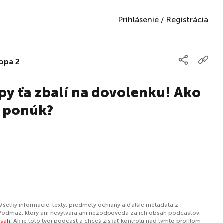
Prihlásenie
/
Registrácia
opa 2
py ťa zbalí na dovolenku! Ako
i ponúk?
Všetky informácie, texty, predmety ochrany a ďalšie metadáta z
Podmaz, ktorý ani nevytvára ani nezodpovedá za ich obsah podcastov.
bsah
. Ak je toto tvoj podcast a chceš získať kontrolu nad týmto profilom