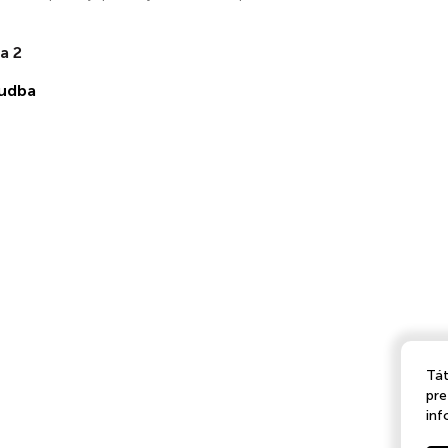
a 2
udba
Tát
pre
inf