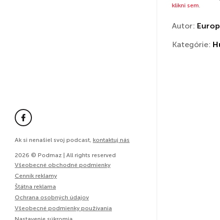
klikni sem
.
Autor:
Europ
Kategórie:
H
Ak si nenašiel svoj podcast,
kontaktuj nás
2026 © Podmaz | All rights reserved
Všeobecné obchodné podmienky
Cenník reklamy
Štátna reklama
Ochrana osobných údajov
Všeobecné podmienky používania
Nastavenie súkromia