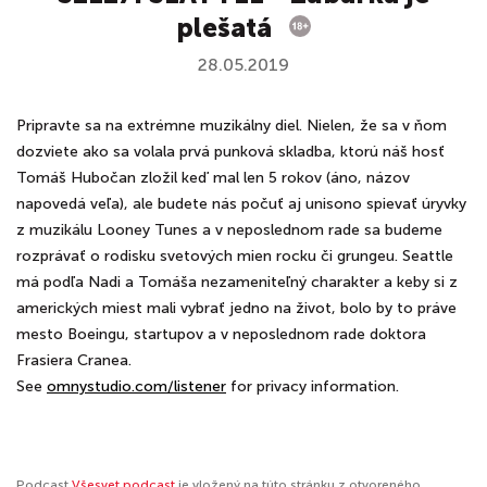
plešatá
28.05.2019
Pripravte sa na extrémne muzikálny diel. Nielen, že sa v ňom
dozviete ako sa volala prvá punková skladba, ktorú náš hosť
Tomáš Hubočan zložil keď mal len 5 rokov (áno, názov
napovedá veľa), ale budete nás počuť aj unisono spievať úryvky
z muzikálu Looney Tunes a v neposlednom rade sa budeme
rozprávať o rodisku svetových mien rocku či grungeu. Seattle
má podľa Nadi a Tomáša nezameniteľný charakter a keby si z
amerických miest mali vybrať jedno na život, bolo by to práve
mesto Boeingu, startupov a v neposlednom rade doktora
Frasiera Cranea.
See
omnystudio.com/listener
for privacy information.
Podcast
Všesvet podcast
je vložený na túto stránku z otvoreného