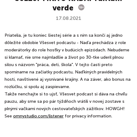
verde
17.08.2021
Priatelia, je tu koniec šiestej série a s ním sa končí aj jedno
dôležité obdobie Všesvet podcastu - Naďa prechádza z role
moderátorky do role hosťky v budúcich epizódach. Nebudeme
si klamať, nie sme najmladšie a život po 30-tke uderil plnou
silou s názvom "práca, deti, škola". V tejto časti preto
spomíname na začiatky podcastu, Naďkiných pravidelných
hostí, navštívené aj vysnívané krajiny. A na záver, ako bonus na
rozlúčku, si spolu aj zaspievame.
Takže nenchajte si to ujsť, Všesvet podcast si dáva na chvíľu
pauzu, aby sme sa po pár týždňoch vrátili v novej zostave s
plnými vačkami nových cestovateľských zážitkov. HOWGH!
See
omnystudio.com/listener
for privacy information.