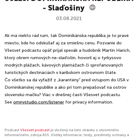
- Slaďošiny
03.08.2021
Ak má niekto rád rum, tak Dominikánska republika je to pravé
miesto, kde ho odskúšať aj za smiešnu cenu. Pozvanie do
Všesvet podcastu opäť prijal spevák a hudobník Martin Harich,
ktorý okrem rumových ne-slaďošín, hovoril aj o tyrkysovo
modrých plážach, kávových plantážach či sprofanovaných
turistických destináciách v karibskom ostrovnom štáte.
Čo všetko sa dá vyťažiť z „karantény” pred vstupom do USA v
Dominikánskej republike a ako pri tom prepašovať na ostrov
slovenskú mačku? Viac v dnešnej časti Všesvet podcastu.
See
omnystudio.com/listener
for privacy information.
Podcast
Všesvet podcast
je vložený na túto stránku z otvoreného
informačného zdroja RSS. Všetky informácie, texty, predmety ochrany a