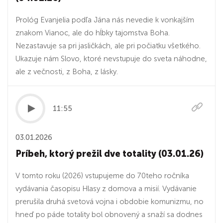
Prológ Evanjelia podľa Jána nás nevedie k vonkajším
znakom Vianoc, ale do hĺbky tajomstva Boha.
Nezastavuje sa pri jasličkách, ale pri počiatku všetkého.
Ukazuje nám Slovo, ktoré nevstupuje do sveta náhodne,
ale z večnosti, z Boha, z lásky.
11:55
03.01.2026
Príbeh, ktorý prežil dve totality (03.01.26)
V tomto roku (2026) vstupujeme do 70teho ročníka
vydávania časopisu Hlasy z domova a misií. Vydávanie
prerušila druhá svetová vojna i obdobie komunizmu, no
hneď po páde totality bol obnovený a snaží sa dodnes