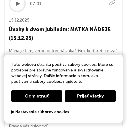
07:01
15.12.2025
Úvahy k dvom jubileám: MATKA NÁDEJE
(15.12.25)
Mária je tam, verne prítomná zakaždým, keď treba držať
zažatú sviečku na mieste oparu a hmly…
Táto webová stránka používa súbory cookies, ktoré sú
potrebné pre správne fungovanie a skvalitňovanie
webovej stránky. Ďalšie informácie o tom, ako
04:12
používame súbory cookies, nájdete
tu
.
15.12.2025
Odmietnuť
Prijať všetky
Zamyslenie na Pondelok po 3. adventnej
▶ Nastavenie súborov cookies
nedeli (15.12.25)
Pravda vás oslobodí