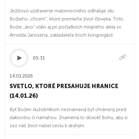
Ježišovo uzdravenie malomocného odhaľuje silu
Božieho „chcem“, ktoré premieňa život človeka. Toto
Božie „áno“ stálo aj pri počiatkoch misijného diela sv.
Arnolda Janssena, zakladateľa troch kongregácií.
05:31
14.01.2026
SVETLO, KTORÉ PRESAHUJE HRANICE
(14.01.26)
Byť Božím služobníkom neznamená byť chránený pred
slabosťou či námahou. Znamená to dovoliť Bohu, aby si
cez náš život našiel cestu k druhým.