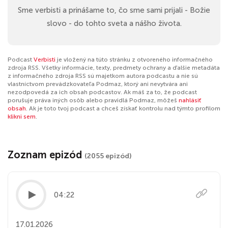
Sme verbisti a prinášame to, čo sme sami prijali - Božie
slovo - do tohto sveta a nášho života.
Podcast
Verbisti
je vložený na túto stránku z otvoreného informačného
zdroja RSS. Všetky informácie, texty, predmety ochrany a ďalšie metadáta
z informačného zdroja RSS sú majetkom autora podcastu a nie sú
vlastníctvom prevádzkovateľa Podmaz, ktorý ani nevytvára ani
nezodpovedá za ich obsah podcastov. Ak máš za to, že podcast
porušuje práva iných osôb alebo pravidlá Podmaz, môžeš
nahlásiť
obsah
. Ak je toto tvoj podcast a chceš získať kontrolu nad týmto profilom
klikni sem
.
Zoznam epizód
(2055 epizód)
04:22
17.01.2026