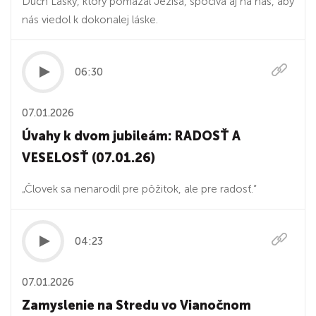
Duch Lásky, ktorý pomazal Ježiša, spočíva aj na nás, aby
nás viedol k dokonalej láske.
06:30
07.01.2026
Úvahy k dvom jubileám: RADOSŤ A
VESELOSŤ (07.01.26)
„Človek sa nenarodil pre pôžitok, ale pre radosť.“
04:23
07.01.2026
Zamyslenie na Stredu vo Vianočnom