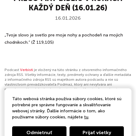
KAŽDÝ DEŇ (16.01.26)
16.01.2026
„Tvoje slovo je svetlo pre moje nohy a pochodeň na mojich
chodníkoch.“ (Ž 119,105)
Podcast
Verbisti
je vložený na túto stránku z otvoreného informačného
zdroja RSS. Všetky informácie, texty, predmety ochrany a ďalšie metadáta
z informačného zdroja RSS sú majetkom autora podcastu a nie sú
vlastníctvom prevádzkovateľa Podmaz, ktorý ani nevytvára ani
nezodpovedá za ich obsah podcastov. Ak máš za to, že podcast
porušuje práva iných osôb alebo pravidlá Podmaz, môžeš
nahlásiť
Táto webová stránka používa súbory cookies, ktoré sú
obsah
. Ak je toto tvoj podcast a chceš získať kontrolu nad týmto profilom
klikni sem
.
potrebné pre správne fungovanie a skvalitňovanie
webovej stránky. Ďalšie informácie o tom, ako
Autor:
Verbisti
používame súbory cookies, nájdete
tu
.
Kategórie:
Náboženstvo a spiritualita
,
Kresťanstvo
Odmietnuť
Prijať všetky