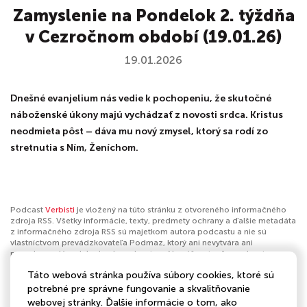
Zamyslenie na Pondelok 2. týždňa
v Cezročnom období (19.01.26)
19.01.2026
Dnešné evanjelium nás vedie k pochopeniu, že skutočné
náboženské úkony majú vychádzať z novosti srdca. Kristus
neodmieta pôst – dáva mu nový zmysel, ktorý sa rodí zo
stretnutia s Ním, Ženíchom.
Podcast
Verbisti
je vložený na túto stránku z otvoreného informačného
zdroja RSS. Všetky informácie, texty, predmety ochrany a ďalšie metadáta
z informačného zdroja RSS sú majetkom autora podcastu a nie sú
vlastníctvom prevádzkovateľa Podmaz, ktorý ani nevytvára ani
nezodpovedá za ich obsah podcastov. Ak máš za to, že podcast
porušuje práva iných osôb alebo pravidlá Podmaz, môžeš
nahlásiť
Táto webová stránka používa súbory cookies, ktoré sú
obsah
. Ak je toto tvoj podcast a chceš získať kontrolu nad týmto profilom
klikni sem
.
potrebné pre správne fungovanie a skvalitňovanie
webovej stránky. Ďalšie informácie o tom, ako