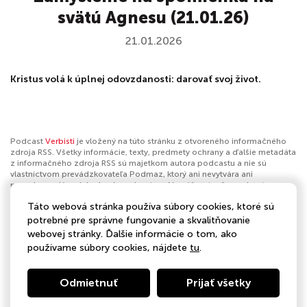
svätú Agnesu (21.01.26)
21.01.2026
Kristus volá k úplnej odovzdanosti: darovať svoj život.
Podcast
Verbisti
je vložený na túto stránku z otvoreného informačného
zdroja RSS. Všetky informácie, texty, predmety ochrany a ďalšie metadáta
z informačného zdroja RSS sú majetkom autora podcastu a nie sú
vlastníctvom prevádzkovateľa Podmaz, ktorý ani nevytvára ani
nezodpovedá za ich obsah podcastov. Ak máš za to, že podcast
porušuje práva iných osôb alebo pravidlá Podmaz, môžeš
nahlásiť
Táto webová stránka používa súbory cookies, ktoré sú
obsah
. Ak je toto tvoj podcast a chceš získať kontrolu nad týmto profilom
klikni sem
.
potrebné pre správne fungovanie a skvalitňovanie
webovej stránky. Ďalšie informácie o tom, ako
Autor:
Verbisti
používame súbory cookies, nájdete
tu
.
Kategórie:
Náboženstvo a spiritualita
,
Kresťanstvo
Odmietnuť
Prijať všetky