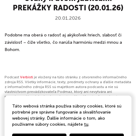
PREKÁŽKY RADOSTI (20.01.26)
20.01.2026
Podobne ma oberá o radosť aj akýkoľvek hriech, slabosť či
závislosť – čiže všetko, čo narúša harmóniu medzi mnou a
Bohom.
Podcast
Verbisti
je vložený na túto stránku z otvoreného informačného
zdroja RSS. Všetky informácie, texty, predmety ochrany a ďalšie metadáta
z informačného zdroja RSS sú majetkom autora podcastu a nie sú
vlastníctvom prevádzkovateľa Podmaz, ktorý ani nevytvára ani
nezodpovedá za ich obsah podcastov. Ak máš za to, že podcast
porušuje práva iných osôb alebo pravidlá Podmaz, môžeš
nahlásiť
Táto webová stránka používa súbory cookies, ktoré sú
obsah
. Ak je toto tvoj podcast a chceš získať kontrolu nad týmto profilom
klikni sem
.
potrebné pre správne fungovanie a skvalitňovanie
webovej stránky. Ďalšie informácie o tom, ako
Autor:
Verbisti
používame súbory cookies, nájdete
tu
.
Kategórie:
Náboženstvo a spiritualita
,
Kresťanstvo