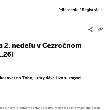
Prihlásenie
/
Registrácia
a 2. nedeľu v Cezročnom
.26)
kazovať na Toho, ktorý dáva životu zmysel.
mácie, texty, predmety ochrany a ďalšie metadáta z informačného zdroja