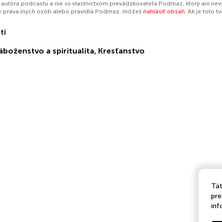
autora podcastu a nie sú vlastníctvom prevádzkovateľa Podmaz, ktorý ani nev
e práva iných osôb alebo pravidlá Podmaz, môžeš
nahlásiť obsah
. Ak je toto 
ti
áboženstvo a spiritualita
,
Kresťanstvo
Tát
pre
inf