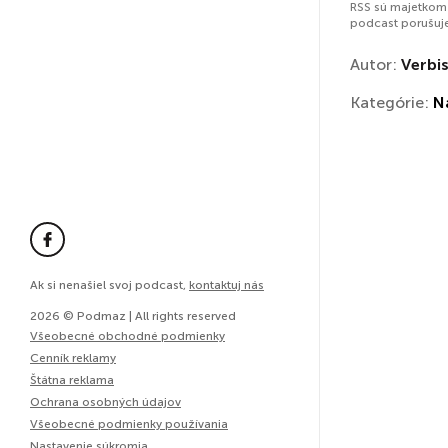
RSS sú majetkom 
podcast porušuj
Autor:
Verbis
Kategórie:
N
Ak si nenašiel svoj podcast,
kontaktuj nás
2026 © Podmaz | All rights reserved
Všeobecné obchodné podmienky
Cenník reklamy
Štátna reklama
Ochrana osobných údajov
Všeobecné podmienky používania
Nastavenie súkromia