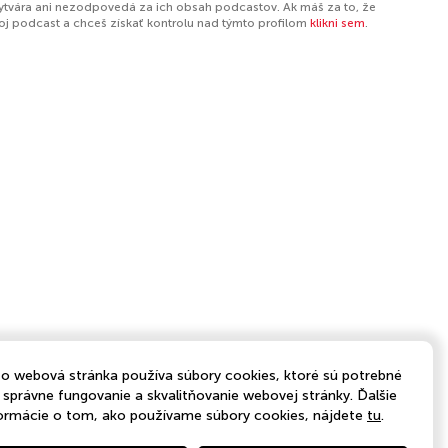
ytvára ani nezodpovedá za ich obsah podcastov. Ak máš za to, že
tvoj podcast a chceš získať kontrolu nad týmto profilom
klikni sem
.
o webová stránka používa súbory cookies, ktoré sú potrebné
 správne fungovanie a skvalitňovanie webovej stránky. Ďalšie
ormácie o tom, ako používame súbory cookies, nájdete
tu
.