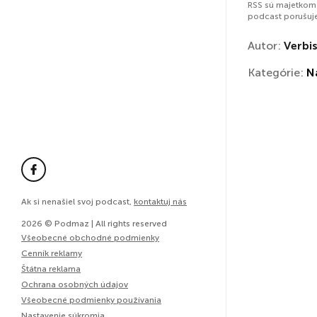
RSS sú majetkom 
podcast porušuj
Autor:
Verbis
Kategórie:
N
Ak si nenašiel svoj podcast,
kontaktuj nás
2026 © Podmaz | All rights reserved
Všeobecné obchodné podmienky
Cenník reklamy
Štátna reklama
Ochrana osobných údajov
Všeobecné podmienky používania
Nastavenie súkromia