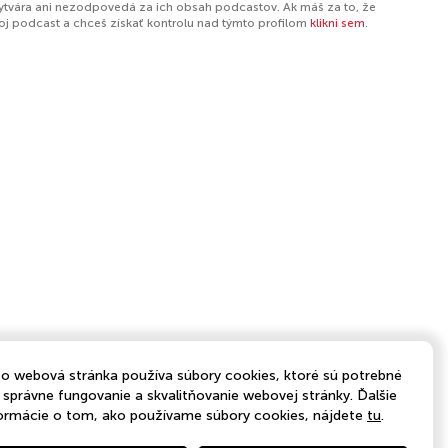
ytvára ani nezodpovedá za ich obsah podcastov. Ak máš za to, že
tvoj podcast a chceš získať kontrolu nad týmto profilom
klikni sem
.
o webová stránka používa súbory cookies, ktoré sú potrebné
 správne fungovanie a skvalitňovanie webovej stránky. Ďalšie
ormácie o tom, ako používame súbory cookies, nájdete
tu
.