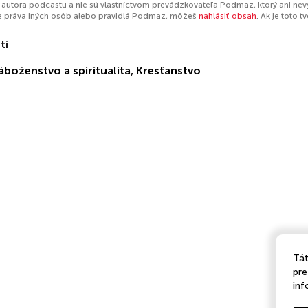
autora podcastu a nie sú vlastníctvom prevádzkovateľa Podmaz, ktorý ani nev
e práva iných osôb alebo pravidlá Podmaz, môžeš
nahlásiť obsah
. Ak je toto 
ti
áboženstvo a spiritualita
,
Kresťanstvo
Tát
pre
inf