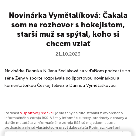
Novinárka Vymětalíková: Čakala
som na rozhovor s hokejistom,
starší muž sa spýtal, koho si
chcem vziať
21.10.2023
Novinárka Denníka N Jana Sedláková sa v ďalšom podcaste zo
série Ženy v športe rozprávala so športovou novinárkou a
komentátorkou Českej televízie Darinou Vymětalíkovou.
Podcast
V športovej redakcii
je vložený na túto stránku z otvoreného
informačného zdroja RSS. Všetky informácie, texty, predmety ochrany a
ďalšie metadáta z informačného zdroja RSS sú majetkom autora
podcastu a nie sú vlastníctvom prevádzkovateľa Podmaz, ktorý ani
nevytvára ani nezodpovedá za ich obsah podcastov. Ak máš za to, že