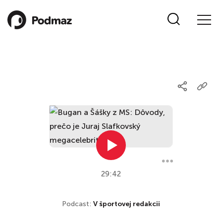
29:42
Podcast:
V športovej redakcii