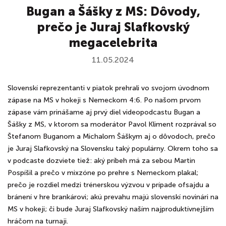
Bugan a Šášky z MS: Dôvody,
prečo je Juraj Slafkovský
megacelebrita
11.05.2024
Slovenskí reprezentanti v piatok prehrali vo svojom úvodnom
zápase na MS v hokeji s Nemeckom 4:6. Po našom prvom
zápase vám prinášame aj prvý diel videopodcastu Bugan a
Šášky z MS, v ktorom sa moderátor Pavol Kliment rozprával so
Štefanom Buganom a Michalom Šáškym aj o dôvodoch, prečo
je Juraj Slafkovský na Slovensku taký populárny. Okrem toho sa
v podcaste dozviete tiež: aký príbeh má za sebou Martin
Pospíšil a prečo v mixzóne po prehre s Nemeckom plakal;
prečo je rozdiel medzi trénerskou výzvou v prípade ofsajdu a
bránení v hre brankárovi; akú prevahu majú slovenskí novinári na
MS v hokeji; či bude Juraj Slafkovský naším najproduktívnejším
hráčom na turnaji.