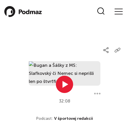
32:08
Podcast:
V športovej redakcii