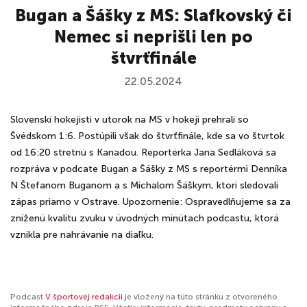
Bugan a Šášky z MS: Slafkovský či
Nemec si neprišli len po
štvrťfinále
22.05.2024
Slovenskí hokejisti v utorok na MS v hokeji prehrali so
Švédskom 1:6. Postúpili však do štvrťfinále, kde sa vo štvrtok
od 16:20 stretnú s Kanadou. Reportérka Jana Sedláková sa
rozpráva v podcate Bugan a Šášky z MS s reportérmi Denníka
N Štefanom Buganom a s Michalom Šáškym, ktorí sledovali
zápas priamo v Ostrave. Upozornenie: Ospravedlňujeme sa za
zníženú kvalitu zvuku v úvodných minútach podcastu, ktorá
vznikla pre nahrávanie na diaľku.
Podcast
V športovej redakcii
je vložený na túto stránku z otvoreného