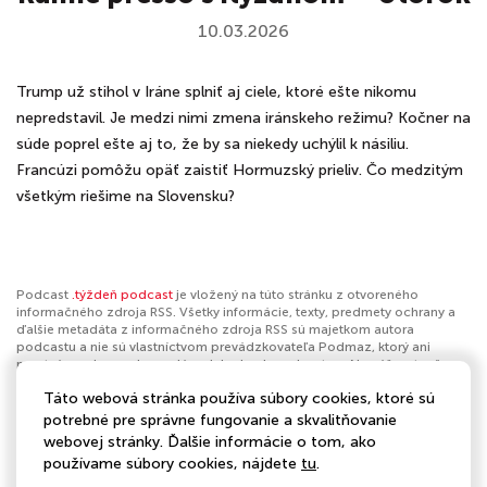
10.03.2026
Trump už stihol v Iráne splniť aj ciele, ktoré ešte nikomu
nepredstavil. Je medzi nimi zmena iránskeho režimu? Kočner na
súde poprel ešte aj to, že by sa niekedy uchýlil k násiliu.
Francúzi pomôžu opäť zaistiť Hormuzský prieliv. Čo medzitým
všetkým riešime na Slovensku?
Podcast
.týždeň podcast
je vložený na túto stránku z otvoreného
informačného zdroja RSS. Všetky informácie, texty, predmety ochrany a
ďalšie metadáta z informačného zdroja RSS sú majetkom autora
podcastu a nie sú vlastníctvom prevádzkovateľa Podmaz, ktorý ani
nevytvára ani nezodpovedá za ich obsah podcastov. Ak máš za to, že
podcast porušuje práva iných osôb alebo pravidlá Podmaz, môžeš
Táto webová stránka používa súbory cookies, ktoré sú
nahlásiť obsah
. Ak je toto tvoj podcast a chceš získať kontrolu nad týmto
profilom
klikni sem
.
potrebné pre správne fungovanie a skvalitňovanie
webovej stránky. Ďalšie informácie o tom, ako
Autor:
.týždeň podcast
používame súbory cookies, nájdete
tu
.