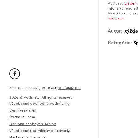
Podcast
.týždeň
informačného zdr
Ak máš za to, že
klikni sem
.
Autor:
.týžd
Kategórie:
S
Ak si nenašiel svoj podcast,
kontaktuj nás
2026 © Podmaz | All rights reserved
Všeobecné obchodné podmienky
Cenník reklamy
Štátna reklama
Ochrana osobných údajov
Všeobecné podmienky používania
Nastavenie súkromia