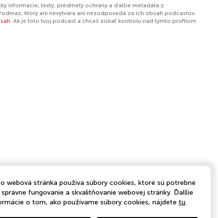
ky informácie, texty, predmety ochrany a ďalšie metadáta z
Podmaz, ktorý ani nevytvára ani nezodpovedá za ich obsah podcastov.
bsah
. Ak je toto tvoj podcast a chceš získať kontrolu nad týmto profilom
o webová stránka používa súbory cookies, ktoré sú potrebné
 správne fungovanie a skvalitňovanie webovej stránky. Ďalšie
ormácie o tom, ako používame súbory cookies, nájdete
tu
.