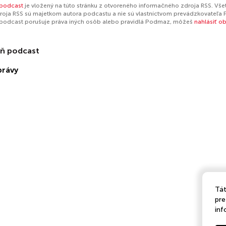
 podcast
je vložený na túto stránku z otvoreného informačného zdroja RSS. Všet
oja RSS sú majetkom autora podcastu a nie sú vlastníctvom prevádzkovateľa 
 podcast porušuje práva iných osôb alebo pravidlá Podmaz, môžeš
nahlásiť o
eň podcast
právy
Tát
pre
inf