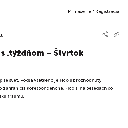
Prihlásenie
/
Registrácia
st
 s .týždňom – Štvrtok
 píše svet. Podľa všetkého je Fico už rozhodnutý
o zahraničia korešpondenčne. Fico si na besedách so
skú traumu.“