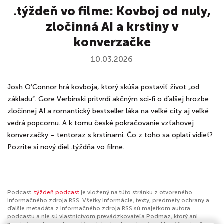
.týždeň vo filme: Kovboj od nuly,
zločinná AI a krstiny v
konverzačke
10.03.2026
Josh O’Connor hrá kovboja, ktorý skúša postaviť život „od
základu“. Gore Verbinski pritvrdí akčným sci‑fi o ďalšej hrozbe
zločinnej AI a romantický bestseller láka na veľké city aj veľké
vedrá popcornu. A k tomu české pokračovanie vzťahovej
konverzačky – tentoraz s krstinami. Čo z toho sa oplatí vidieť?
Pozrite si nový diel .týždňa vo filme.
Podcast
.týždeň podcast
je vložený na túto stránku z otvoreného
informačného zdroja RSS. Všetky informácie, texty, predmety ochrany a
ďalšie metadáta z informačného zdroja RSS sú majetkom autora
podcastu a nie sú vlastníctvom prevádzkovateľa Podmaz, ktorý ani