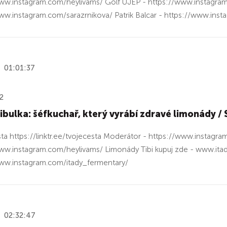
ww.instagram.com/heylivams/ Golf UJEP - https://www.instagram
ww.instagram.com/sarazrnikova/ Patrik Balcar - https://www.inst
01:01:37
2
ibulka: šéfkuchař, který vyrábí zdravé limonády 
ta https://linktr.ee/tvojecesta Moderátor - https://www.instagra
ww.instagram.com/heylivams/ Limonády Tibi kupuj zde - www.itad
ww.instagram.com/itady_fermentary/
02:32:47