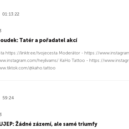
01:13:22
3
oudek: Tatér a pořadatel akcí
ta https://linktr.ee/tvojecesta Moderátor - https://www.instagra
ww.instagram.com/heylivams/ KaHo Tattoo - https://www.instagr
ww.tiktok.com/@kaho.tattoo
59:24
3
UJEP: Žádné zázemí, ale samé triumfy