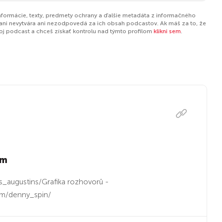
informácie, texty, predmety ochrany a ďalšie metadáta z informačného
ani nevytvára ani nezodpovedá za ich obsah podcastov. Ak máš za to, že
tvoj podcast a chceš získať kontrolu nad týmto profilom
klikni sem
.
em
ls_augustins/Grafika rozhovorů -
om/denny_spin/