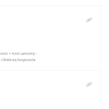
vorů = host samotný -
://linktr.ee/tvojecesta