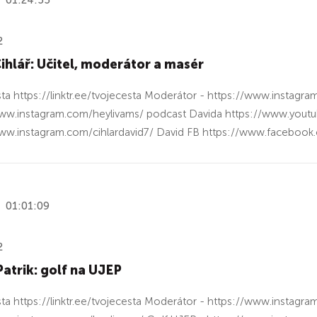
01:24:55
2
ihlář: Učitel, moderátor a masér
ta https://linktr.ee/tvojecesta Moderátor - https://www.instagra
ww.instagram.com/heylivams/ podcast Davida https://www.youtu
ww.instagram.com/cihlardavid7/ David FB https://www.facebook.c
01:01:09
2
Patrik: golf na UJEP
ta https://linktr.ee/tvojecesta Moderátor - https://www.instagra