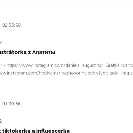
02:35:58
2
lustrátorka z Апатиты
 - https://www.instagram.com/daniels_augustins/ Grafika rozho
ww.instagram.com/heylivams/ rozhovor najdeš všude tady - https
01:30:56
2
 tiktokerka a influencerka