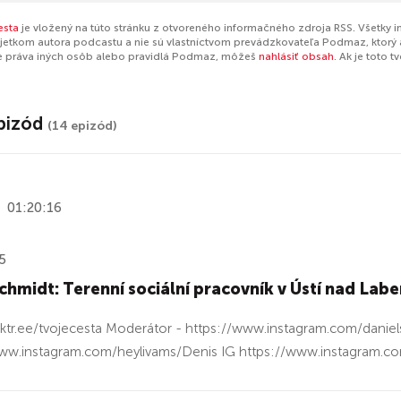
esta
je vložený na túto stránku z otvoreného informačného zdroja RSS. Všetky 
jetkom autora podcastu a nie sú vlastníctvom prevádzkovateľa Podmaz, ktorý 
e práva iných osôb alebo pravidlá Podmaz, môžeš
nahlásiť obsah
. Ak je toto 
pizód
(14 epizód)
01:20:16
5
chmidt: Terenní sociální pracovník v Ústí nad Lab
inktr.ee/tvojecesta Moderátor - https://www.instagram.com/danie
www.instagram.com/heylivams/Denis IG https://www.instagram.c