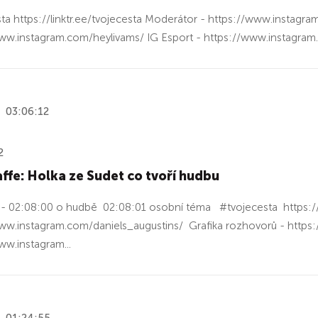
ta https://linktr.ee/tvojecesta Moderátor - https://www.instagra
ww.instagram.com/heylivams/ IG Esport - https://www.instagram
03:06:12
2
ffe: Holka ze Sudet co tvoří hudbu
 - 02:08:00 o hudbě 02:08:01 osobní téma #tvojecesta https://
www.instagram.com/daniels_augustins/ Grafika rozhovorů - http
ww.instagram...