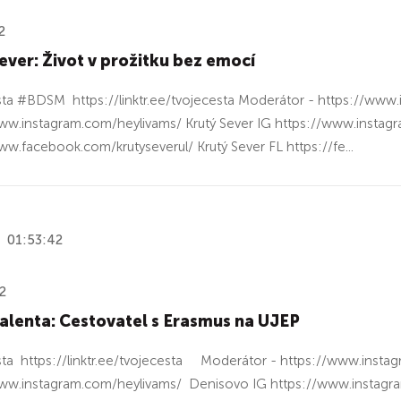
2
ever: Život v prožitku bez emocí
ta #BDSM https://linktr.ee/tvojecesta Moderátor - https://www.
ww.instagram.com/heylivams/ Krutý Sever IG https://www.instagr
ww.facebook.com/krutyseverul/ Krutý Sever FL https://fe...
01:53:42
2
alenta: Cestovatel s Erasmus na UJEP
ta https://linktr.ee/tvojecesta Moderátor - https://www.instag
www.instagram.com/heylivams/ Denisovo IG https://www.instagr