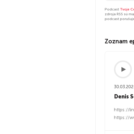
Podcast
Tvoje C
zdroja RSS sú ma
podcast porušuj
Zoznam e
30.03.202
Denis S
https://l
https://