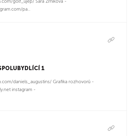
.com/golf_ujep/ Sára Zrníková -
agram.com/pa...
/ SPOLUBYDLÍCÍ 1
m.com/daniels_augustins/ Grafika rozhovorů -
y.net instagram -