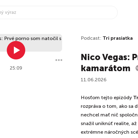
Podcast:
Tri prasiatka
Nico Vegas: P
kamarátom
25:09
11.06.2026
Hosťom tejto epizódy
Tr
rozpráva o tom, ako sa d
nechcel mať nič spoločné
snažil uniknúť realite, a
extrémne náročných scé