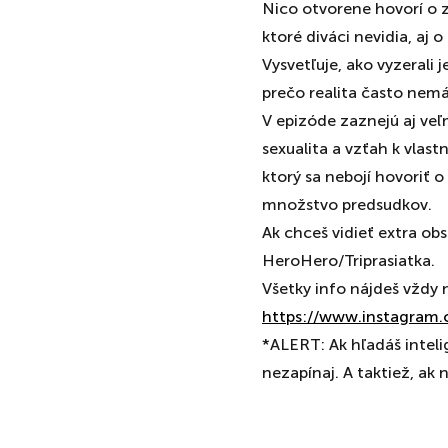
Nico otvorene hovorí o z
ktoré diváci nevidia, aj 
Vysvetľuje, ako vyzerali 
prečo realita často nemá
V epizóde zaznejú aj ve
sexualita a vzťah k vlas
ktorý sa nebojí hovoriť o 
množstvo predsudkov.
Ak chceš vidieť extra obs
HeroHero/Triprasiatka.
Všetky info nájdeš vždy
https://www.instagram.
*ALERT: Ak hľadáš inteli
nezapínaj. A taktiež, ak