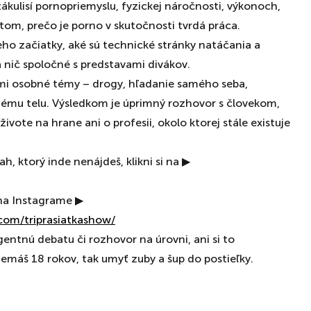
ákulisí pornopriemyslu, fyzickej náročnosti, výkonoch,
o tom, prečo je porno v skutočnosti tvrdá práca.
jeho začiatky, aké sú technické stránky natáčania a
 nič spoločné s predstavami divákov.
ľmi osobné témy – drogy, hľadanie samého seba,
tnému telu. Výsledkom je úprimný rozhovor s človekom,
živote na hrane ani o profesii, okolo ktorej stále existuje
ah, ktorý inde nenájdeš, klikni si na ▶
 na Instagrame ▶
com/triprasiatkashow/
gentnú debatu či rozhovor na úrovni, ani si to
 nemáš 18 rokov, tak umyť zuby a šup do postieľky.