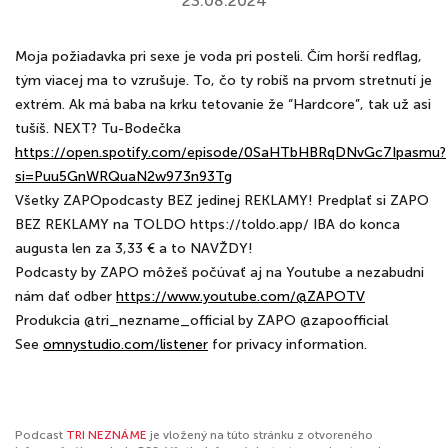
23.08.2024
Moja požiadavka pri sexe je voda pri posteli. Čím horší redflag,
tým viacej ma to vzrušuje. To, čo ty robíš na prvom stretnutí je
extrém. Ak má baba na krku tetovanie že “Hardcore”, tak už asi
tušíš. NEXT? Tu-Bodečka
https://open.spotify.com/episode/0SaHTbHBRqDNvGc7Ipasmu?
si=Puu5GnWRQuaN2w973n93Tg
Všetky ZAPOpodcasty BEZ jedinej REKLAMY! Predplať si ZAPO
BEZ REKLAMY na TOLDO https://toldo.app/ IBA do konca
augusta len za 3,33 € a to NAVŽDY!
Podcasty by ZAPO môžeš počúvať aj na Youtube a nezabudni
nám dať odber
https://www.youtube.com/@ZAPOTV
Produkcia @tri_nezname_official by ZAPO @zapoofficial
See
omnystudio.com/listener
for privacy information.
Podcast
TRI NEZNÁME
je vložený na túto stránku z otvoreného