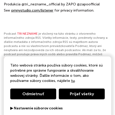
Produkcia @tri_nezname_official by ZAPO @zapoofficial
See
omnystudio.com/listener
for privacy information.
Podcast
TRI NEZNÁME
je vložený na túto stránku z otvoreného
informačného zdroja RSS. Všetky informácie, texty, predmety ochrany a
ďalšie metadáta z informačného zdroja RSS sú majetkom autora
podcastu a nie sú vlastníctvom prevádzkovateľa Podmaz, ktorý ani
nevytvára ani nezodpovedá za ich obsah podcastov. Ak máš za to, že
podcast porušuje práva iných osôb alebo pravidlá Podmaz, môžeš
nahlásiť obsah
. Ak je toto tvoj podcast a chceš získať kontrolu nad týmto
profilom
klikni sem
.
Táto webová stránka používa súbory cookies, ktoré sú
potrebné pre správne fungovanie a skvalitňovanie
Autor:
Ladislav Kužela
webovej stránky. Ďalšie informácie o tom, ako
používame súbory cookies, nájdete
tu
.
Kategórie:
Komédia
,
Zdravie a kondícia
,
Sexualita
,
Spoločnosť
a kultúra
,
Vzťahy
Odmietnuť
Prijať všetky
▶ Nastavenie súborov cookies