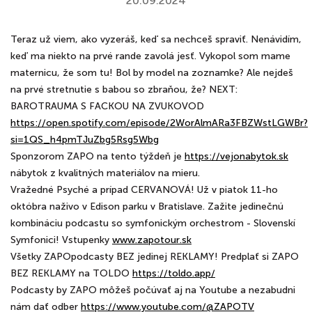
20.09.2024
Teraz už viem, ako vyzeráš, keď sa nechceš spraviť. Nenávidím,
keď ma niekto na prvé rande zavolá jesť. Vykopol som mame
maternicu, že som tu! Bol by model na zoznamke? Ale nejdeš
na prvé stretnutie s babou so zbraňou, že? NEXT:
BAROTRAUMA S FACKOU NA ZVUKOVOD
https://open.spotify.com/episode/2WorAlmARa3FBZWstLGWBr?
si=1QS_h4pmTJuZbg5Rsg5Wbg
Sponzorom ZAPO na tento týždeň je
https://vejonabytok.sk
nábytok z kvalitných materiálov na mieru.
Vražedné Psyché a prípad CERVANOVÁ! Už v piatok 11-ho
októbra naživo v Edison parku v Bratislave. Zažite jedinečnú
kombináciu podcastu so symfonickým orchestrom - Slovenskí
Symfonici! Vstupenky
www.zapotour.sk
Všetky ZAPOpodcasty BEZ jedinej REKLAMY! Predplať si ZAPO
BEZ REKLAMY na TOLDO
https://toldo.app/
Podcasty by ZAPO môžeš počúvať aj na Youtube a nezabudni
nám dať odber
https://www.youtube.com/@ZAPOTV