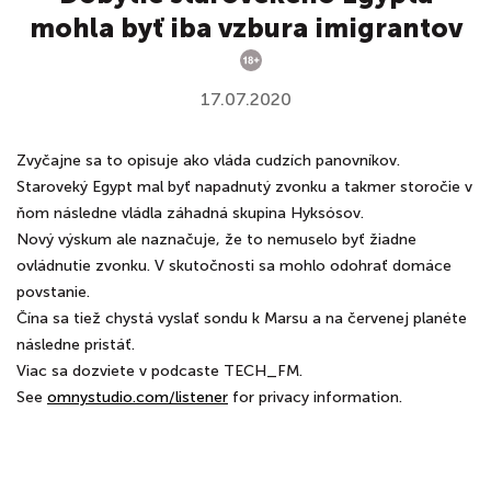
mohla byť iba vzbura imigrantov
17.07.2020
Zvyčajne sa to opisuje ako vláda cudzích panovníkov.
Staroveký Egypt mal byť napadnutý zvonku a takmer storočie v
ňom následne vládla záhadná skupina Hyksósov.
Nový výskum ale naznačuje, že to nemuselo byť žiadne
ovládnutie zvonku. V skutočnosti sa mohlo odohrať domáce
povstanie.
Čína sa tiež chystá vyslať sondu k Marsu a na červenej planéte
následne pristáť.
Viac sa dozviete v podcaste TECH_FM.
See
omnystudio.com/listener
for privacy information.