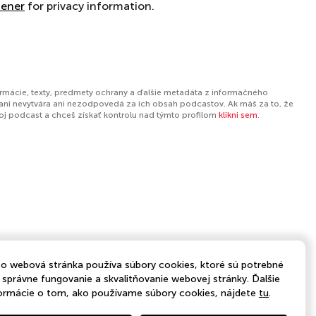
tener
for privacy information.
ormácie, texty, predmety ochrany a ďalšie metadáta z informačného
ani nevytvára ani nezodpovedá za ich obsah podcastov. Ak máš za to, že
tvoj podcast a chceš získať kontrolu nad týmto profilom
klikni sem
.
o webová stránka používa súbory cookies, ktoré sú potrebné
 správne fungovanie a skvalitňovanie webovej stránky. Ďalšie
ormácie o tom, ako používame súbory cookies, nájdete
tu
.