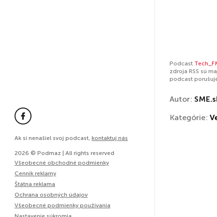
Podcast
Tech_F
zdroja RSS sú ma
podcast porušuj
Autor:
SME.s
Kategórie:
V
Ak si nenašiel svoj podcast,
kontaktuj nás
2026 © Podmaz | All rights reserved
Všeobecné obchodné podmienky
Cenník reklamy
Štátna reklama
Ochrana osobných údajov
Všeobecné podmienky používania
Nastavenie súkromia