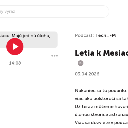
Podcast:
Tech_FM
Letia k Mesia
14:08
03.04.2026
Nakoniec sa to podarilo:
viac ako polstoročí sa tak
Už teraz môžeme hovoriť 
úlohou štvorice astronauto
Viac sa dozviete v pod