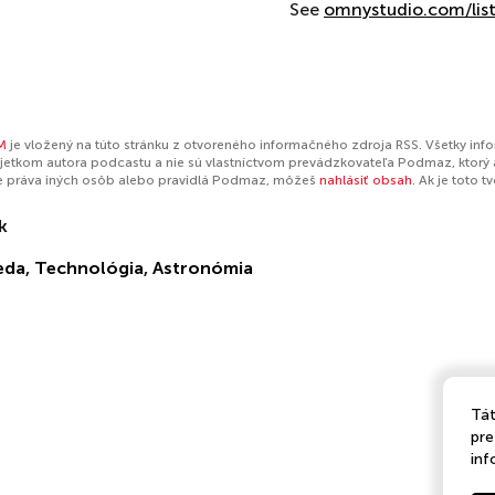
See
omnystudio.com/lis
M
je vložený na túto stránku z otvoreného informačného zdroja RSS. Všetky inf
jetkom autora podcastu a nie sú vlastníctvom prevádzkovateľa Podmaz, ktorý 
e práva iných osôb alebo pravidlá Podmaz, môžeš
nahlásiť obsah
. Ak je toto 
k
eda
,
Technológia
,
Astronómia
Tát
pre
inf