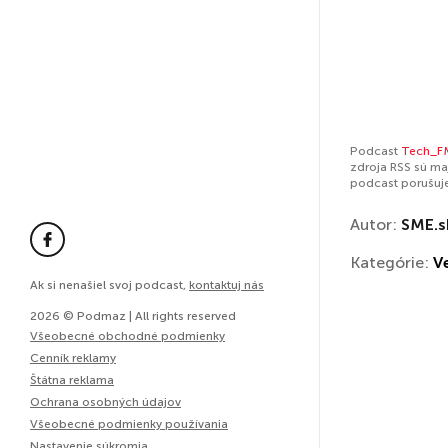
Podcast
Tech_F
zdroja RSS sú ma
podcast porušuj
Autor:
SME.s
Kategórie:
V
Ak si nenašiel svoj podcast,
kontaktuj nás
2026 © Podmaz | All rights reserved
Všeobecné obchodné podmienky
Cenník reklamy
Štátna reklama
Ochrana osobných údajov
Všeobecné podmienky používania
Nastavenie súkromia