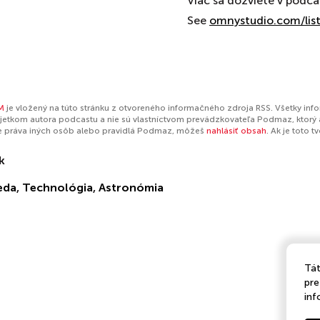
Viac sa dozviete v pod
See
omnystudio.com/lis
M
je vložený na túto stránku z otvoreného informačného zdroja RSS. Všetky inf
jetkom autora podcastu a nie sú vlastníctvom prevádzkovateľa Podmaz, ktorý 
e práva iných osôb alebo pravidlá Podmaz, môžeš
nahlásiť obsah
. Ak je toto 
k
eda
,
Technológia
,
Astronómia
Tát
pre
inf