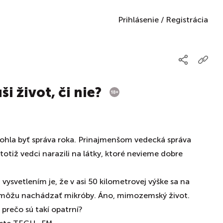
Prihlásenie
/
Registrácia
ši život, či nie?
mohla byť správa roka. Prinajmenšom vedecká správa
totiž vedci narazili na látky, ktoré nevieme dobre
ysvetlením je, že v asi 50 kilometrovej výške sa na
e môžu nachádzať mikróby. Áno, mimozemský život.
 prečo sú takí opatrní?