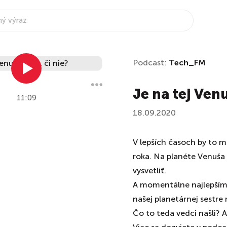
Podcast:
Tech_FM
Je na tej Venu
11:09
18.09.2020
V lepších časoch by to 
roka. Na planéte Venuša 
vysvetliť.
A momentálne najlepším v
našej planetárnej sestr
Čo to teda vedci našli? A