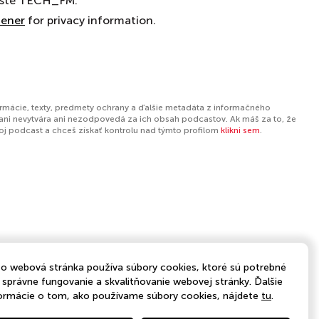
caste TECH_FM.
tener
for privacy information.
ormácie, texty, predmety ochrany a ďalšie metadáta z informačného
ani nevytvára ani nezodpovedá za ich obsah podcastov. Ak máš za to, že
tvoj podcast a chceš získať kontrolu nad týmto profilom
klikni sem
.
o webová stránka používa súbory cookies, ktoré sú potrebné
 správne fungovanie a skvalitňovanie webovej stránky. Ďalšie
ormácie o tom, ako používame súbory cookies, nájdete
tu
.